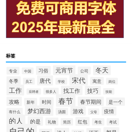
标签
冬天
元宵节
习俗
公司
专业
中国
宋代
唐代
冬季
寓意
员工
学校
岗位
工作
找工作
技巧
很多人
技能
应聘者
春节
攻略
春节期间
时间
是一个
新年
梦幻西游
游戏
疫情
有什么
汤圆
父母
的人
的是
红包
礼物
简历
考生
考试
自己的