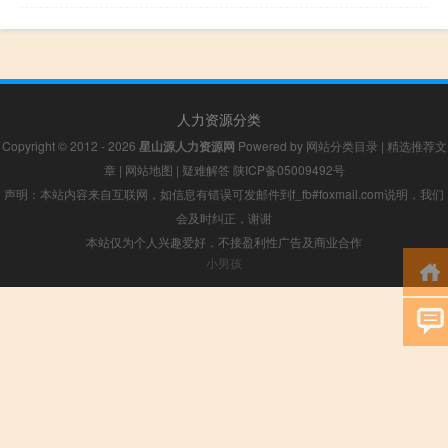
人力资源分类
Copyright © 2012 - 2026
星山源人力资源网
Powered by
网站分类目录
|
精选推荐文
章
|
网站地图
|
疑难解答
陕ICP备05009492号
声明：本站内容来自互联网，如信息有错误可发邮件到f_fb#foxmail.com说明，我们
会及时纠正，谢谢
本站仅为个人兴趣爱好，不接盈利性广告及商业合作
小男孩