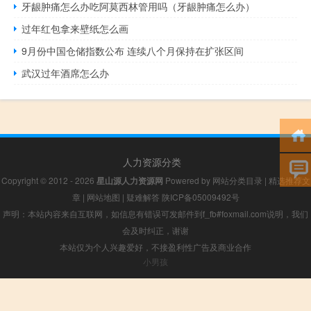
牙龈肿痛怎么办吃阿莫西林管用吗（牙龈肿痛怎么办）
过年红包拿来壁纸怎么画
9月份中国仓储指数公布 连续八个月保持在扩张区间
武汉过年酒席怎么办
人力资源分类
Copyright © 2012 - 2026
星山源人力资源网
Powered by
网站分类目录
|
精选推荐文
章
|
网站地图
|
疑难解答
陕ICP备05009492号
声明：本站内容来自互联网，如信息有错误可发邮件到f_fb#foxmail.com说明，我们
会及时纠正，谢谢
本站仅为个人兴趣爱好，不接盈利性广告及商业合作
小男孩