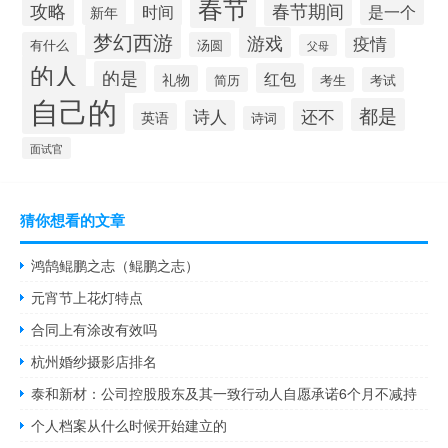
春节
攻略
春节期间
时间
是一个
新年
梦幻西游
游戏
疫情
有什么
汤圆
父母
的人
的是
红包
礼物
简历
考生
考试
自己的
都是
诗人
还不
英语
诗词
面试官
猜你想看的文章
鸿鹄鲲鹏之志（鲲鹏之志）
元宵节上花灯特点
合同上有涂改有效吗
杭州婚纱摄影店排名
泰和新材：公司控股股东及其一致行动人自愿承诺6个月不减持
个人档案从什么时候开始建立的