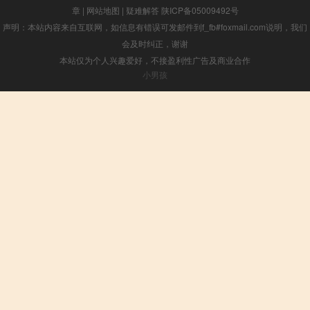
章
|
网站地图
|
疑难解答
陕ICP备05009492号
声明：本站内容来自互联网，如信息有错误可发邮件到f_fb#foxmail.com说明，我们
会及时纠正，谢谢
本站仅为个人兴趣爱好，不接盈利性广告及商业合作
小男孩