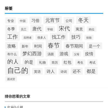
标签
冬天
元宵节
习俗
公司
专业
中国
宋代
唐代
冬季
寓意
员工
学校
岗位
工作
找工作
技巧
很多人
技能
应聘者
春节
攻略
春节期间
时间
是一个
新年
梦幻西游
游戏
疫情
有什么
汤圆
父母
的人
的是
红包
礼物
简历
考生
考试
自己的
都是
诗人
还不
英语
诗词
面试官
猜你想看的文章
红A什么梗