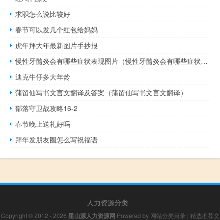
求职怎么说比较好
春节可以发几个红包给妈妈
虎年拜大年最新图片手抄报
慢性牙髓炎会有哪些症状表现图片（慢性牙髓炎会有哪些症状表现）
迪克牛仔多大年龄
蒲留仙写书文言文翻译及答案（蒲留仙写书文言文翻译）
部落守卫战攻略16-2
春节晚上送礼好吗
拜年发朋友圈怎么写祝福语
人力资源分类
Copyright © 2012 - 2026
星山源人力资源网
Powered by
网站分类目录
|
精选推荐文