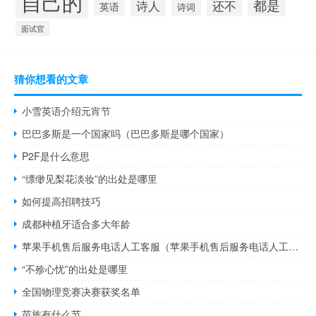
自己的
都是
诗人
还不
英语
诗词
面试官
猜你想看的文章
小雪英语介绍元宵节
巴巴多斯是一个国家吗（巴巴多斯是哪个国家）
P2F是什么意思
“缥缈见梨花淡妆”的出处是哪里
如何提高招聘技巧
成都种植牙适合多大年龄
苹果手机售后服务电话人工客服（苹果手机售后服务电话人工服务）
“不殄心忧”的出处是哪里
全国物理竞赛决赛获奖名单
苗族有什么节