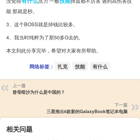
有什么
技能
没觉得
压力 一般
掉血都不厉害 遇到高伤害技
能 那就是秒。
3、这个BOSS就是掉钱比较多。
4、我当时纯粹为了那50多G去的。
本文到此分享完毕，希望对大家有所帮助。
网络标签：
扎克
技能
有什么
上一篇
曾母暗沙为什么是中国的？
下一篇
三星推出6款新的GalaxyBook笔记本电脑
相关问题