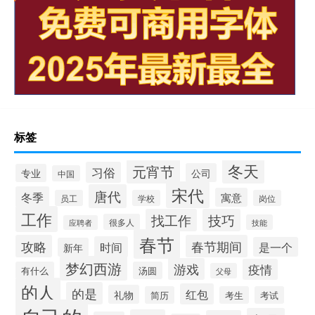
标签
冬天
元宵节
习俗
公司
专业
中国
宋代
唐代
冬季
寓意
员工
学校
岗位
工作
找工作
技巧
很多人
技能
应聘者
春节
攻略
春节期间
时间
是一个
新年
梦幻西游
游戏
疫情
有什么
汤圆
父母
的人
的是
红包
礼物
简历
考生
考试