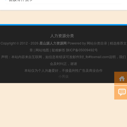
人力资源分类
Copyright © 2012 - 2026
星山源人力资源网
Powered by
网站分类目录
|
精选推荐文
章
|
网站地图
|
疑难解答
陕ICP备05009492号
声明：本站内容来自互联网，如信息有错误可发邮件到f_fb#foxmail.com说明，我们
会及时纠正，谢谢
本站仅为个人兴趣爱好，不接盈利性广告及商业合作
小男孩