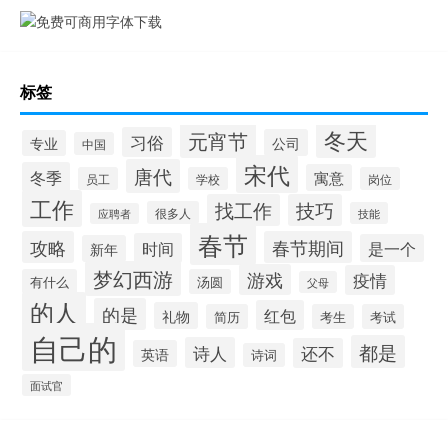
标签
冬天
元宵节
习俗
公司
专业
中国
宋代
唐代
冬季
寓意
员工
学校
岗位
工作
找工作
技巧
很多人
技能
应聘者
春节
攻略
春节期间
时间
是一个
新年
梦幻西游
游戏
疫情
有什么
汤圆
父母
的人
的是
红包
礼物
简历
考生
考试
自己的
都是
诗人
还不
英语
诗词
面试官