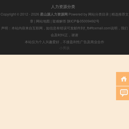
人力资源分类
Copyright © 2012 - 2026
星山源人力资源网
Powered by
网站分类目录
|
精选推荐文
章
|
网站地图
|
疑难解答
陕ICP备05009492号
声明：本站内容来自互联网，如信息有错误可发邮件到f_fb#foxmail.com说明，我们
会及时纠正，谢谢
本站仅为个人兴趣爱好，不接盈利性广告及商业合作
小男孩