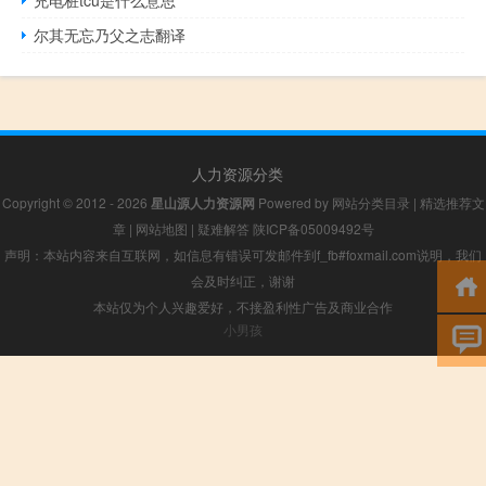
尔其无忘乃父之志翻译
人力资源分类
Copyright © 2012 - 2026
星山源人力资源网
Powered by
网站分类目录
|
精选推荐文
章
|
网站地图
|
疑难解答
陕ICP备05009492号
声明：本站内容来自互联网，如信息有错误可发邮件到f_fb#foxmail.com说明，我们
会及时纠正，谢谢
本站仅为个人兴趣爱好，不接盈利性广告及商业合作
小男孩