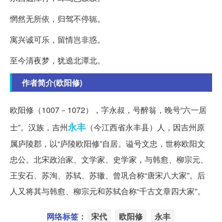
惘然无所依，归驾不停轭。
寓兴诚可乐，留情岂非惑。
至今清夜梦，犹遶北潭北。
作者简介(欧阳修)
欧阳修（1007－1072），字永叔，号醉翁，晚号“六一居
永丰
士”。汉族，吉州
（今江西省永丰县）人，因吉州原
属庐陵郡，以“庐陵欧阳修”自居。谥号文忠，世称欧阳文
忠公。北宋政治家、文学家、史学家，与韩愈、柳宗元、
王安石、苏洵、苏轼、苏辙、曾巩合称“唐宋八大家”。后
人又将其与韩愈、柳宗元和苏轼合称“千古文章四大家”。
网络标签：
宋代
欧阳修
永丰