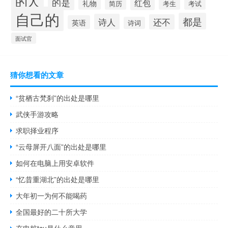
的人
的是
红包
礼物
简历
考生
考试
自己的
都是
诗人
还不
英语
诗词
面试官
猜你想看的文章
“贫栖古梵刹”的出处是哪里
武侠手游攻略
求职择业程序
“云母屏开八面”的出处是哪里
如何在电脑上用安卓软件
“忆昔重湖北”的出处是哪里
大年初一为何不能喝药
全国最好的二十所大学
充电桩tcu是什么意思