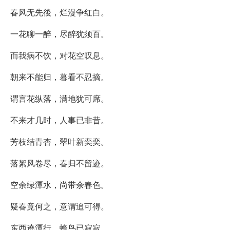
春风无先後，烂漫争红白。
一花聊一醉，尽醉犹须百。
而我病不饮，对花空叹息。
朝来不能归，暮看不忍摘。
谓言花纵落，满地犹可席。
不来才几时，人事已非昔。
芳枝结青杏，翠叶新奕奕。
落絮风卷尽，春归不留迹。
空余绿潭水，尚带余春色。
疑春竟何之，意谓追可得。
东西遶潭行，蜂鸟已寂寂。