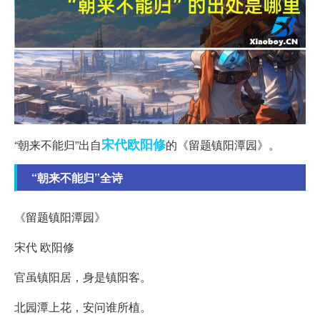
宋代
欧阳修
“朝来不能归”出自
的《留题镇阳潭园》。
“朝来不能归”全诗
《留题镇阳潭园》
宋代 欧阳修
官虽镇阳居，身是镇阳客。
北园潭上花，安问谁所植。