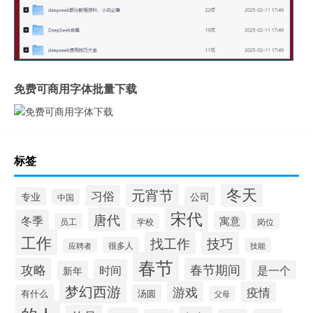
免费可商用字体批量下载
标签
冬天
元宵节
习俗
公司
专业
中国
宋代
唐代
冬季
寓意
员工
学校
岗位
工作
找工作
技巧
很多人
技能
应聘者
春节
攻略
春节期间
时间
是一个
新年
梦幻西游
游戏
疫情
有什么
汤圆
父母