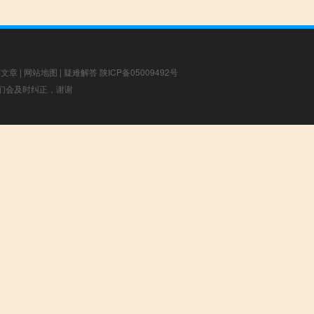
荐文章
|
网站地图
|
疑难解答
陕ICP备05009492号
，我们会及时纠正，谢谢