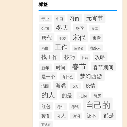
标签
元宵节
习俗
专业
中国
冬天
冬季
公司
员工
宋代
唐代
寓意
学校
工作
岗位
很多人
应聘者
找工作
技巧
攻略
技能
春节
春节期间
时间
新年
梦幻西游
是一个
有什么
游戏
疫情
汤圆
父母
的人
的是
礼物
简历
自己的
红包
考生
考试
都是
诗人
还不
英语
诗词
面试官