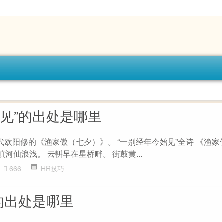
始见”的出处是哪里
代欧阳修的《渔家傲（七夕）》。 “一别经年今始见”全诗 《渔家
填河仙浪浅。 云軿早在星桥畔。 街鼓黄...
666
HR技巧
的出处是哪里