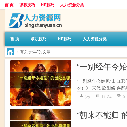
首 页
求职技巧
HR技巧
人力资源分类
首 页
求职技巧
HR技巧
人力资源分类
>
有关“永丰”的文章
“一别经年今
“一别经年今始见”出自宋
夕）》 宋代 欧阳修 喜鹊
jzy
11-24
0
“朝来不能归”