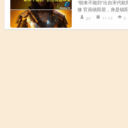
“朝来不能归”出自宋代欧
修 官虽镇阳居，身是镇阳
jzc
11-13
0