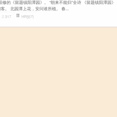
阳修的《留题镇阳潭园》。 “朝来不能归”全诗 《留题镇阳潭园》 
客。 北园潭上花，安问谁所植。 春...
317
HR技巧