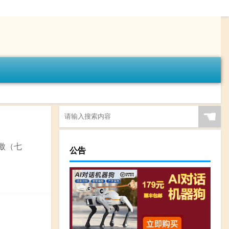
☚
傲（七
公告