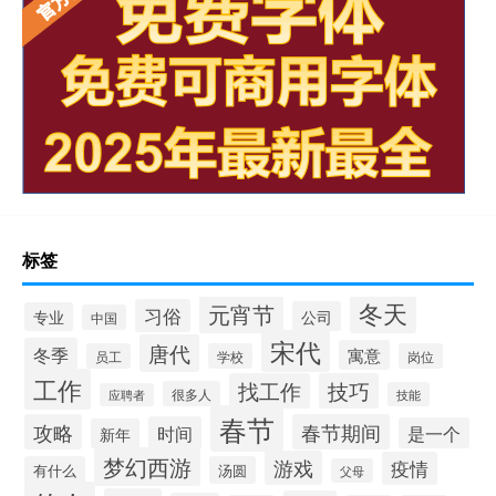
标签
冬天
元宵节
习俗
公司
专业
中国
宋代
唐代
冬季
寓意
员工
学校
岗位
工作
找工作
技巧
很多人
技能
应聘者
春节
攻略
春节期间
时间
是一个
新年
梦幻西游
游戏
疫情
有什么
汤圆
父母