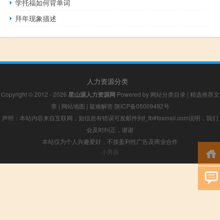
学托福如何背单词
拜年现象描述
人力资源分类
Copyright © 2012 - 2026
星山源人力资源网
Powered by
网站分类目录
|
精选推荐文
章
|
网站地图
|
疑难解答
陕ICP备05009492号
声明：本站内容来自互联网，如信息有错误可发邮件到f_fb#foxmail.com说明，我们
会及时纠正，谢谢
本站仅为个人兴趣爱好，不接盈利性广告及商业合作
小男孩