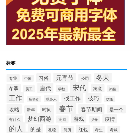
标签
冬天
元宵节
习俗
公司
专业
中国
宋代
唐代
冬季
寓意
员工
学校
岗位
工作
找工作
技巧
很多人
技能
应聘者
春节
攻略
春节期间
时间
是一个
新年
梦幻西游
游戏
疫情
有什么
汤圆
父母
的人
的是
红包
礼物
简历
考生
考试