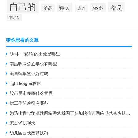
自己的
都是
诗人
还不
英语
诗词
面试官
猜你想看的文章
“月中一双鹤”的出处是哪里
南昌职高公立学校有哪些
美国留学签证好过吗
fight league攻略
股市里市净率什么意思
找工作的途径有哪些
为防止青少年沉迷网络游戏我国正在加快推进网络游戏实名认证系统建设
怎么求职聊天
幼儿园园长应聘技巧