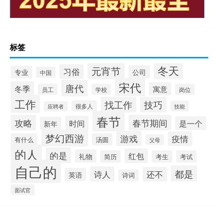
标签
冬天
元宵节
习俗
公司
专业
中国
宋代
唐代
冬季
寓意
员工
学校
岗位
工作
找工作
技巧
很多人
技能
应聘者
春节
攻略
春节期间
时间
是一个
新年
梦幻西游
游戏
疫情
有什么
汤圆
父母
的人
的是
红包
礼物
简历
考生
考试
自己的
都是
诗人
还不
英语
诗词
面试官