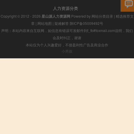
人力资源分类
Copyright © 2012 - 2026
星山源人力资源网
Powered by
网站分类目录
|
精选推荐文
章
|
网站地图
|
疑难解答
陕ICP备05009492号
声明：本站内容来自互联网，如信息有错误可发邮件到f_fb#foxmail.com说明，我们
会及时纠正，谢谢
本站仅为个人兴趣爱好，不接盈利性广告及商业合作
小男孩