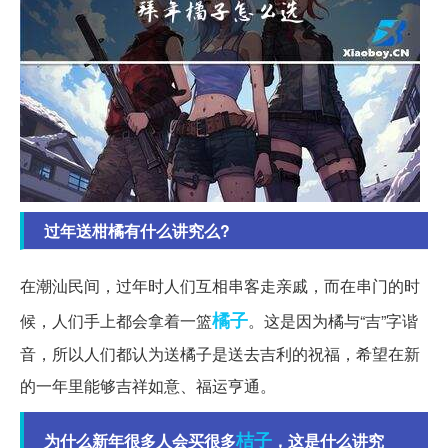
过年送柑橘有什么讲究么?
在潮汕民间，过年时人们互相串客走亲戚，而在串门的时
橘子
候，人们手上都会拿着一篮
。这是因为橘与“吉”字谐
音，所以人们都认为送橘子是送去吉利的祝福，希望在新
的一年里能够吉祥如意、福运亨通。
桔子
为什么新年很多人会买很多
，这是什么讲究