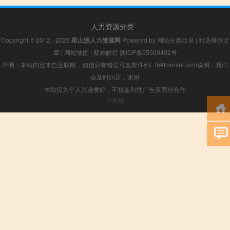
人力资源分类
Copyright © 2012 - 2026
星山源人力资源网
Powered by
网站分类目录
|
精选推荐文
章
|
网站地图
|
疑难解答
陕ICP备05009492号
声明：本站内容来自互联网，如信息有错误可发邮件到f_fb#foxmail.com说明，我们
会及时纠正，谢谢
本站仅为个人兴趣爱好，不接盈利性广告及商业合作
小男孩