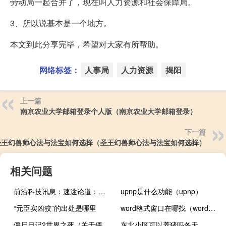
劳动局一起合并了，现在叫人力资源和社会保障局。
3、所以说基本是一个地方。
本文到此分享完毕，希望对大家有所帮助。
网络标签：
人事局
人力资源
揭阳
上一篇
南京农业大学邮箱登录个人版（南京农业大学邮箱登录）
下一篇
圣王幻兽师心法与法宝如何选择（圣王幻兽师心法与法宝如何选择）
相关问题
前沿科技讯息：速途论道：亚马逊推信用卡刷卡器，你看好吗？
upnp是什么功能（upnp）
“元臣实凶狡”的出处是哪里
word格式窗口在哪找（word格式在哪里找）
僵尸日记2世界之死（关于僵尸日记2世界之死的介绍）
东北小区可以养猪吗冬天