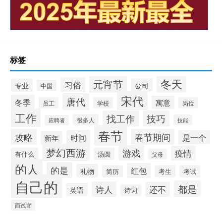
标签
冬天
元宵节
习俗
公司
专业
中国
宋代
唐代
冬季
寓意
员工
学校
岗位
工作
找工作
技巧
很多人
技能
应聘者
春节
攻略
春节期间
时间
是一个
新年
梦幻西游
游戏
疫情
有什么
汤圆
父母
的人
的是
红包
礼物
简历
考生
考试
自己的
都是
诗人
还不
英语
诗词
面试官