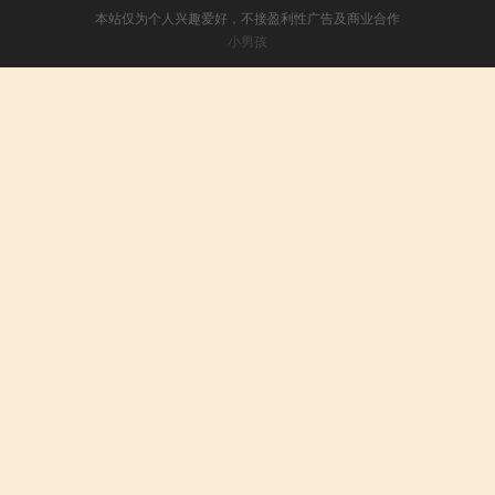
本站仅为个人兴趣爱好，不接盈利性广告及商业合作
小男孩