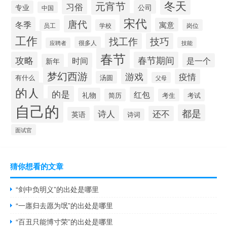
冬天
元宵节
习俗
公司
专业
中国
宋代
唐代
冬季
寓意
员工
学校
岗位
工作
找工作
技巧
很多人
技能
应聘者
春节
攻略
春节期间
时间
是一个
新年
梦幻西游
游戏
疫情
有什么
汤圆
父母
的人
的是
红包
礼物
简历
考生
考试
自己的
都是
诗人
还不
英语
诗词
面试官
猜你想看的文章
“剑中负明义”的出处是哪里
“一廛归去愿为氓”的出处是哪里
“百丑只能博寸荣”的出处是哪里