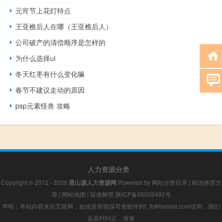
元宵节上花灯特点
王亚樵后人在哪（王亚樵后人）
公司破产的清偿顺序是怎样的
为什么选择ui
冬天红枣有什么变化嘛
春节不建议走动的原因
psp元素怪兽 攻略
人力资源分类
Copyright © 2012 - 2026
星山源人力资源网
Powered by
网站分类目录
|
精选推荐文
章
|
网站地图
|
疑难解答
陕ICP备05009492号
声明：本站内容来自互联网，如信息有错误可发邮件到f_fb#foxmail.com说明，我们
会及时纠正，谢谢