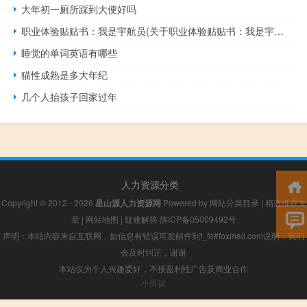
大年初一厕所踩到大便好吗
职业体验贴贴书：我是宇航员(关于职业体验贴贴书：我是宇航员简述)
睡觉的单词英语有哪些
猫性成熟是多大年纪
几个人抬孩子回家过年
人力资源分类
Copyright © 2012 - 2026
星山源人力资源网
Powered by
网站分类目录
|
精选推荐文
章
|
网站地图
|
疑难解答
陕ICP备05009492号
声明：本站内容来自互联网，如信息有错误可发邮件到f_fb#foxmail.com说明，我们
会及时纠正，谢谢
本站仅为个人兴趣爱好，不接盈利性广告及商业合作
小男孩