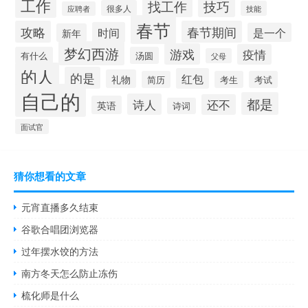
工作
找工作
技巧
很多人
技能
应聘者
春节
攻略
春节期间
时间
是一个
新年
梦幻西游
游戏
疫情
有什么
汤圆
父母
的人
的是
红包
礼物
简历
考生
考试
自己的
都是
诗人
还不
英语
诗词
面试官
猜你想看的文章
元宵直播多久结束
谷歌合唱团浏览器
过年摆水饺的方法
南方冬天怎么防止冻伤
梳化师是什么