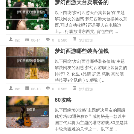
梦幻西游天台卖装备的
以下围绕“梦幻西游天台卖装备的”主题
解决网友的困惑 梦幻西游天台摆摊收东
西,可以自动收吗?还是要人在电脑边
上,... 行囊放满东西卖,,背包空的,...
lhx
06-14
0
580
梦幻西游
梦幻西游哪些装备值钱
以下围绕“梦幻西游哪些装备值钱”主题
解决网友的困惑 梦幻西游职业装备贵的
排行? 2. 化生 (晶清 罗汉 慈航 高防装
特技要+全队的 ) 3.狮驼 ( ...
lhx
06-13
0
585
梦幻西游
80攻略
以下围绕“80攻略”主题解决网友的困惑
咸将塔80通关攻略? 咸将塔是一款以中
国古代武将为主题的塔防游戏,80层是其
中较为困难的关卡之一。以下是...