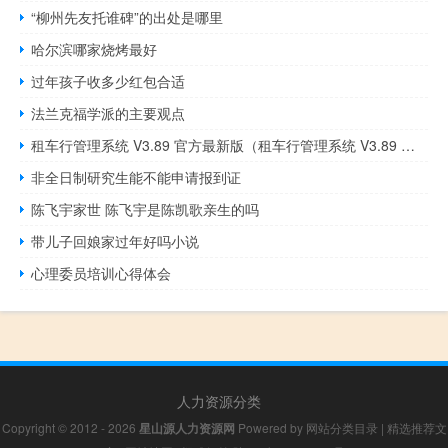
“柳州先友托谁碑”的出处是哪里
哈尔滨哪家烧烤最好
过年孩子收多少红包合适
法兰克福学派的主要观点
租车行管理系统 V3.89 官方最新版（租车行管理系统 V3.89 官方最新版功能简介）
非全日制研究生能不能申请报到证
陈飞宇家世 陈飞宇是陈凯歌亲生的吗
带儿子回娘家过年好吗小说
心理委员培训心得体会
人力资源分类
Copyright © 2012 - 2026
星山源人力资源网
Powered by
网站分类目录
|
精选推荐文