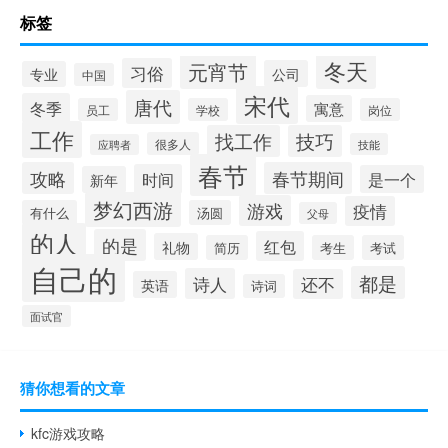
标签
冬天
元宵节
习俗
公司
专业
中国
宋代
唐代
冬季
寓意
员工
学校
岗位
工作
找工作
技巧
很多人
技能
应聘者
春节
攻略
春节期间
时间
是一个
新年
梦幻西游
游戏
疫情
有什么
汤圆
父母
的人
的是
红包
礼物
简历
考生
考试
自己的
都是
诗人
还不
英语
诗词
面试官
猜你想看的文章
kfc游戏攻略