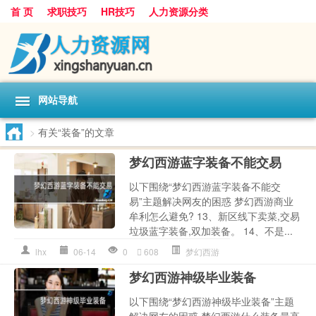
首 页
求职技巧
HR技巧
人力资源分类
网站导航
>
有关“装备”的文章
梦幻西游蓝字装备不能交易
以下围绕“梦幻西游蓝字装备不能交
易”主题解决网友的困惑 梦幻西游商业
牟利怎么避免? 13、新区线下卖菜,交易
垃圾蓝字装备,双加装备。 14、不是...
lhx
06-14
0
608
梦幻西游
梦幻西游神级毕业装备
以下围绕“梦幻西游神级毕业装备”主题
解决网友的困惑 梦幻西游什么装备最高