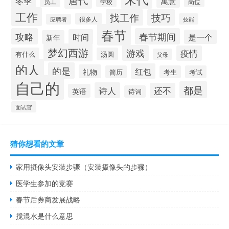
冬季
寓意
员工
学校
岗位
工作
找工作
技巧
很多人
技能
应聘者
春节
攻略
春节期间
时间
是一个
新年
梦幻西游
游戏
疫情
有什么
汤圆
父母
的人
的是
红包
礼物
简历
考生
考试
自己的
都是
诗人
还不
英语
诗词
面试官
猜你想看的文章
家用摄像头安装步骤（安装摄像头的步骤）
医学生参加的竞赛
春节后券商发展战略
搅混水是什么意思