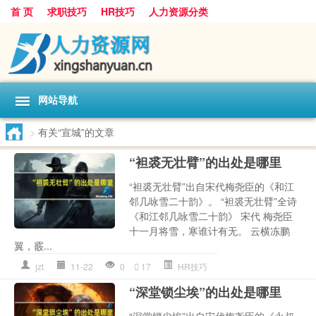
首 页
求职技巧
HR技巧
人力资源分类
网站导航
>
有关“宣城”的文章
“袒裘无壮臂”的出处是哪里
“袒裘无壮臂”出自宋代梅尧臣的《和江
邻几咏雪二十韵》。 “袒裘无壮臂”全诗
《和江邻几咏雪二十韵》 宋代 梅尧臣
十一月将雪，寒谁计有无。 云横冻鹏
翼，霰...
jzt
11-22
0
17
HR技巧
“深堂锁尘埃”的出处是哪里
“深堂锁尘埃”出自宋代梅尧臣的《永叔