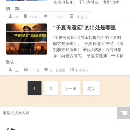
依依似昔年。 千门方禁火，九野自生
烟。 飘...
jzr
11-13
0
602
HR技巧
“子夏有遗庙”的出处是哪里
“子夏有遗庙”出自宋代梅尧臣的《送刘
职方知汾州》。 “子夏有遗庙”全诗 《送
刘职方知汾州》 宋代 梅尧臣 西河风俗
厚，尚翅古所闻。 子夏有遗庙，干木有
遗坟...
jzz
11-13
0
803
HR技巧
1
2
下一页
尾页
☚