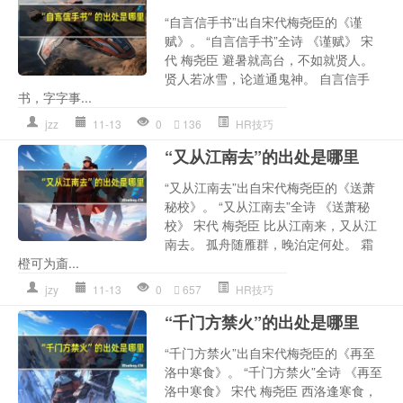
“自言信手书”出自宋代梅尧臣的《谨
赋》。 “自言信手书”全诗 《谨赋》 宋
代 梅尧臣 避暑就高台，不如就贤人。
贤人若冰雪，论道通鬼神。 自言信手
书，字字事...
jzz
11-13
0
136
HR技巧
“又从江南去”的出处是哪里
“又从江南去”出自宋代梅尧臣的《送萧
秘校》。 “又从江南去”全诗 《送萧秘
校》 宋代 梅尧臣 比从江南来，又从江
南去。 孤舟随雁群，晚泊定何处。 霜
橙可为齑...
jzy
11-13
0
657
HR技巧
“千门方禁火”的出处是哪里
“千门方禁火”出自宋代梅尧臣的《再至
洛中寒食》。 “千门方禁火”全诗 《再至
洛中寒食》 宋代 梅尧臣 西洛逢寒食，