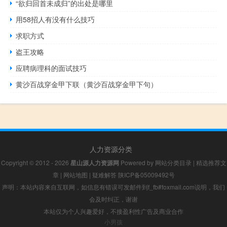
“欲归回首未成归”的出处是哪里
用58招人有没有什么技巧
求职方式
盗王攻略
应聘病理科的面试技巧
黄沙百战穿金甲下联（黄沙百战穿金甲下句）
人力资源分类
Copyright © 2012 - 2026
星山源人力资源网
Powered by
网站分类目录
|
精选推荐文
章
|
网站地图
|
疑难解答
陕ICP备05009492号
声明：本站内容来自互联网，如信息有错误可发邮件到f_fb#foxmail.com说明，我们
会及时纠正，谢谢
本站仅为个人兴趣爱好，不接盈利性广告及商业合作
小男孩