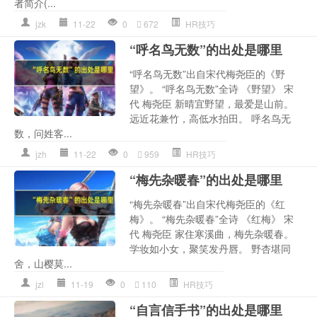
者简介(...
jzk
11-22
0
672
HR技巧
“呼名鸟无数”的出处是哪里
“呼名鸟无数”出自宋代梅尧臣的《野
望》。 “呼名鸟无数”全诗 《野望》 宋
代 梅尧臣 新晴宜野望，最爱是山前。
远近花兼竹，高低水拍田。 呼名鸟无
数，问姓客...
jzh
11-22
0
959
HR技巧
“梅先杂暖春”的出处是哪里
“梅先杂暖春”出自宋代梅尧臣的《红
梅》。 “梅先杂暖春”全诗 《红梅》 宋
代 梅尧臣 家住寒溪曲，梅先杂暖春。
学妆如小女，聚笑发丹唇。 野杏堪同
舍，山樱莫...
jzl
11-19
0
110
HR技巧
“自言信手书”的出处是哪里