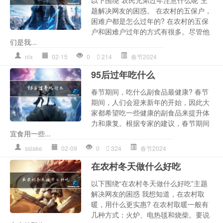
题解决网友的困惑。 在农村的五保户，
困难户都是怎么过年的? 在农村的五保
户和困难户过年的方式有很多。尽管他
们是我...
nlx
02-15
0
214
春节2024
95后过年吃什么
春节期间，吃什么副食品最健康? 春节
期间，人们会迎来新年的开始，因此大
家都希望吃一些健康的副食品来提升体
力和康复。根据专家的建议，春节期间
宜食用一些...
sslake
02-09
0
324
春节2024
在农村冬天做什么好吃
以下围绕“在农村冬天做什么好吃”主题
解决网友的困惑 我想知道，在农村取
暖，用什么更实惠? 在农村取暖一般有
几种方式：火炉、电热毯和烧柴。要说