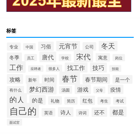
标签
冬天
元宵节
习俗
公司
专业
中国
宋代
唐代
冬季
寓意
员工
学校
岗位
工作
找工作
技巧
很多人
技能
应聘者
春节
攻略
春节期间
时间
是一个
新年
梦幻西游
游戏
疫情
有什么
汤圆
父母
的人
的是
红包
礼物
简历
考生
考试
自己的
都是
诗人
还不
英语
诗词
面试官