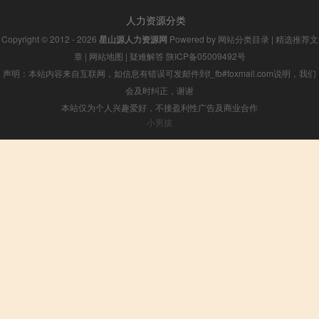
人力资源分类
Copyright © 2012 - 2026
星山源人力资源网
Powered by
网站分类目录
|
精选推荐文
章
|
网站地图
|
疑难解答
陕ICP备05009492号
声明：本站内容来自互联网，如信息有错误可发邮件到f_fb#foxmail.com说明，我们
会及时纠正，谢谢
本站仅为个人兴趣爱好，不接盈利性广告及商业合作
小男孩