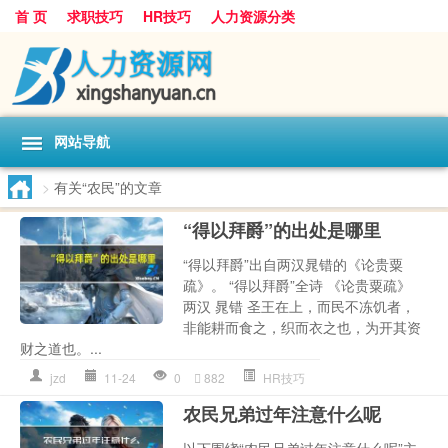
首 页
求职技巧
HR技巧
人力资源分类
网站导航
>
有关“农民”的文章
“得以拜爵”的出处是哪里
“得以拜爵”出自两汉晁错的《论贵粟
疏》。 “得以拜爵”全诗 《论贵粟疏》
两汉 晁错 圣王在上，而民不冻饥者，
非能耕而食之，织而衣之也，为开其资
财之道也。...
jzd
11-24
0
882
HR技巧
农民兄弟过年注意什么呢
以下围绕“农民兄弟过年注意什么呢”主