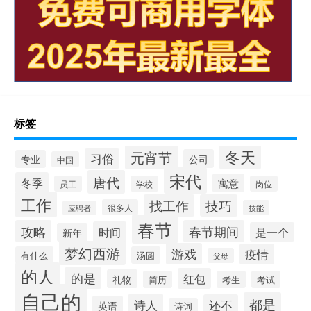
标签
冬天
元宵节
习俗
公司
专业
中国
宋代
唐代
冬季
寓意
员工
学校
岗位
工作
找工作
技巧
很多人
技能
应聘者
春节
攻略
春节期间
时间
是一个
新年
梦幻西游
游戏
疫情
有什么
汤圆
父母
的人
的是
红包
礼物
简历
考生
考试
自己的
都是
诗人
还不
英语
诗词