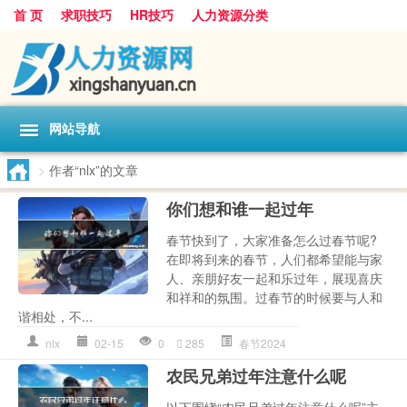
首 页
求职技巧
HR技巧
人力资源分类
网站导航
>
作者“nlx”的文章
你们想和谁一起过年
春节快到了，大家准备怎么过春节呢?
在即将到来的春节，人们都希望能与家
人、亲朋好友一起和乐过年，展现喜庆
和祥和的氛围。过春节的时候要与人和
谐相处，不...
nlx
02-15
0
285
春节2024
农民兄弟过年注意什么呢
以下围绕“农民兄弟过年注意什么呢”主