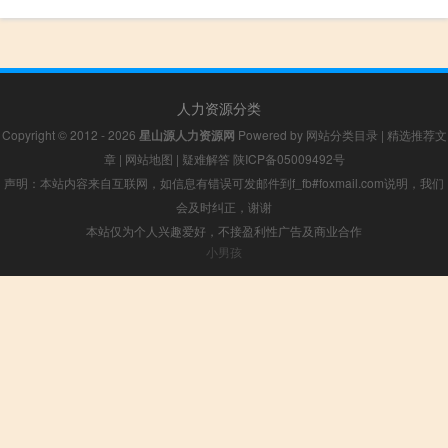
人力资源分类
Copyright © 2012 - 2026
星山源人力资源网
Powered by
网站分类目录
|
精选推荐文
章
|
网站地图
|
疑难解答
陕ICP备05009492号
声明：本站内容来自互联网，如信息有错误可发邮件到f_fb#foxmail.com说明，我们
会及时纠正，谢谢
本站仅为个人兴趣爱好，不接盈利性广告及商业合作
小男孩