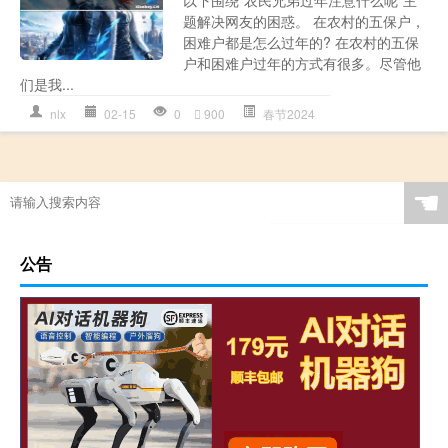
题解决网友的困惑。 在农村的五保户，
困难户都是怎么过年的? 在农村的五保
户和困难户过年的方式有很多。尽管他
们是我...
nlx
02-15
0
900
春节2024
☚
公告