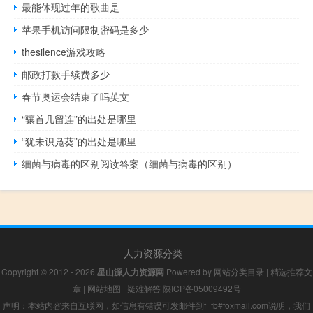
最能体现过年的歌曲是
苹果手机访问限制密码是多少
thesilence游戏攻略
邮政打款手续费多少
春节奥运会结束了吗英文
“骧首几留连”的出处是哪里
“犹未识凫葵”的出处是哪里
细菌与病毒的区别阅读答案（细菌与病毒的区别）
人力资源分类
Copyright © 2012 - 2026
星山源人力资源网
Powered by
网站分类目录
|
精选推荐文
章
|
网站地图
|
疑难解答
陕ICP备05009492号
声明：本站内容来自互联网，如信息有错误可发邮件到f_fb#foxmail.com说明，我们