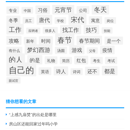
冬天
元宵节
习俗
公司
专业
中国
宋代
唐代
冬季
寓意
员工
学校
岗位
工作
找工作
技巧
很多人
技能
应聘者
春节
攻略
春节期间
时间
是一个
新年
梦幻西游
游戏
疫情
有什么
汤圆
父母
的人
的是
红包
礼物
简历
考生
考试
自己的
都是
诗人
还不
英语
诗词
面试官
猜你想看的文章
“上感九庙焚”的出处是哪里
房山区还能回家过年吗小学