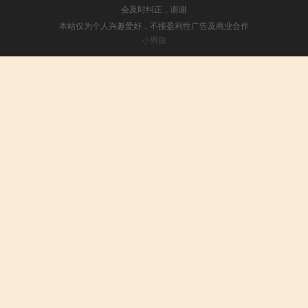
会及时纠正，谢谢
本站仅为个人兴趣爱好，不接盈利性广告及商业合作
小男孩