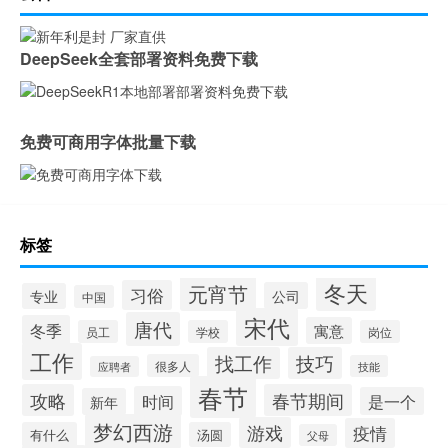
DeepSeek全套部署资料免费下载
免费可商用字体批量下载
标签
冬天
元宵节
习俗
公司
专业
中国
宋代
唐代
冬季
寓意
员工
学校
岗位
工作
找工作
技巧
很多人
技能
应聘者
春节
攻略
春节期间
时间
是一个
新年
梦幻西游
游戏
疫情
有什么
汤圆
父母