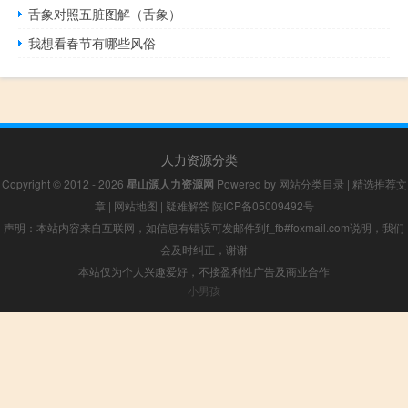
舌象对照五脏图解（舌象）
我想看春节有哪些风俗
人力资源分类
Copyright © 2012 - 2026
星山源人力资源网
Powered by
网站分类目录
|
精选推荐文
章
|
网站地图
|
疑难解答
陕ICP备05009492号
声明：本站内容来自互联网，如信息有错误可发邮件到f_fb#foxmail.com说明，我们
会及时纠正，谢谢
本站仅为个人兴趣爱好，不接盈利性广告及商业合作
小男孩