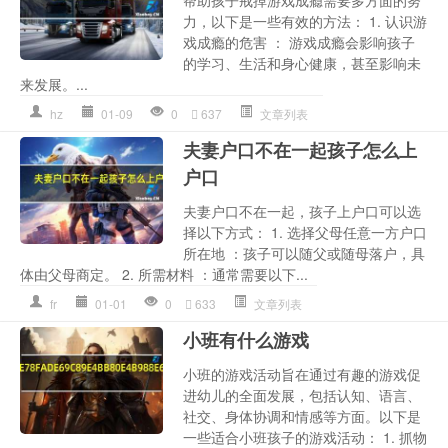
力，以下是一些有效的方法： 1. 认识游
戏成瘾的危害 ： 游戏成瘾会影响孩子
的学习、生活和身心健康，甚至影响未
来发展。...
hz
01-09
0
637
文章列表
夫妻户口不在一起孩子怎么上
户口
夫妻户口不在一起，孩子上户口可以选
择以下方式： 1. 选择父母任意一方户口
所在地 ：孩子可以随父或随母落户，具
体由父母商定。 2. 所需材料 ：通常需要以下...
fr
01-01
0
633
文章列表
小班有什么游戏
小班的游戏活动旨在通过有趣的游戏促
进幼儿的全面发展，包括认知、语言、
社交、身体协调和情感等方面。以下是
一些适合小班孩子的游戏活动： 1. 抓物