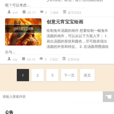
呢？可以考虑...
xnh
02-17
0
868
春节2024
创意元宵宝宝绘画
绘制兔年汤圆的画作 想要绘制一幅兔年
汤圆的画作，可以从以下方面入手： 1.
画出汤圆的形状和颜色，尽可能表现出
汤圆的外形和特征。 2. 在汤圆周围描绘
出与...
cyy
02-16
0
922
文章列表
1
2
3
下一页
尾页
☚
公告