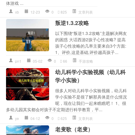
体游戏 ...
xb
12-23
0
825
文章列表
叛逆1.3.2攻略
以下围绕“叛逆1.3.2攻略”主题解决网友
的困惑 大话西游2孩子心性攻略? 提高
孩子心性攻略的几率主要来自3个方面:
1、评价,这是基础,评价越高孩子...
pn1
05-02
0
66
手游攻略
幼儿科学小实验视频（幼儿科
学小实验）
很多人对幼儿科学小实验视频，幼儿科
学小实验不是很了解那具体是什么情况
呢，现在让我们一起来瞧瞧吧！ 1、很
多幼儿园其实都会对孩子不定期进行科学教育，平...
ye
04-12
0
625
文章列表
老叟歌（老叟）