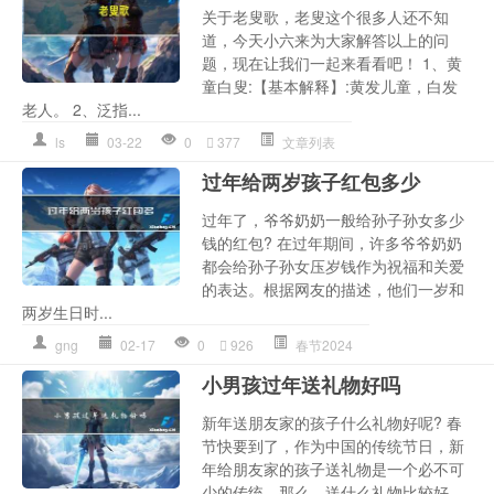
关于老叟歌，老叟这个很多人还不知
道，今天小六来为大家解答以上的问
题，现在让我们一起来看看吧！ 1、黄
童白叟:【基本解释】:黄发儿童，白发
老人。 2、泛指...
ls
03-22
0
377
文章列表
过年给两岁孩子红包多少
过年了，爷爷奶奶一般给孙子孙女多少
钱的红包? 在过年期间，许多爷爷奶奶
都会给孙子孙女压岁钱作为祝福和关爱
的表达。根据网友的描述，他们一岁和
两岁生日时...
gng
02-17
0
926
春节2024
小男孩过年送礼物好吗
新年送朋友家的孩子什么礼物好呢? 春
节快要到了，作为中国的传统节日，新
年给朋友家的孩子送礼物是一个必不可
少的传统。那么，送什么礼物比较好