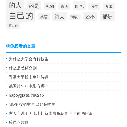
的人
的是
红包
礼物
简历
考生
考试
自己的
都是
诗人
还不
英语
诗词
面试官
猜你想看的文章
为什么大学会有转校生
什么是差额交割
香港大学博士生的待遇
德国过年的电影有哪些
happyglass攻略215
“豪夺乃常理”的出处是哪里
古人之观于天地山川草木虫鱼鸟兽往往有得翻译
醉昆仑攻略