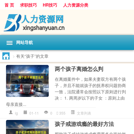
首 页
求职技巧
HR技巧
人力资源分类
网站导航
>
有关“孩子”的文章
两个孩子离婚怎么判
在离婚案件中，如果夫妻双方有两个孩
子，并且不能就孩子的抚养权问题协商
一致，法院通常会按照以下原则进行判
决： 1. 两周岁以下的子女 ：原则上由
母亲直接...
lg
01-11
0
355
文章列表
孩子戒游戏瘾的最好方法
帮助孩子戒掉游戏成瘾需要多方面的努