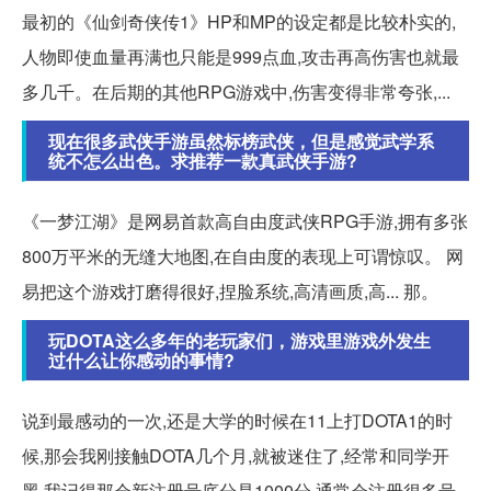
最初的《仙剑奇侠传1》HP和MP的设定都是比较朴实的,
人物即使血量再满也只能是999点血,攻击再高伤害也就最
多几千。在后期的其他RPG游戏中,伤害变得非常夸张,...
现在很多武侠手游虽然标榜武侠，但是感觉武学系
统不怎么出色。求推荐一款真武侠手游?
《一梦江湖》是网易首款高自由度武侠RPG手游,拥有多张
800万平米的无缝大地图,在自由度的表现上可谓惊叹。 网
易把这个游戏打磨得很好,捏脸系统,高清画质,高... 那。
玩DOTA这么多年的老玩家们，游戏里游戏外发生
过什么让你感动的事情?
说到最感动的一次,还是大学的时候在11上打DOTA1的时
候,那会我刚接触DOTA几个月,就被迷住了,经常和同学开
黑,我记得那会新注册号底分是1000分,通常会注册很多号,