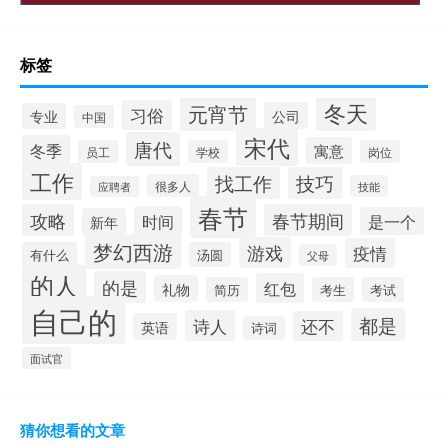
标签
冬天
元宵节
习俗
公司
专业
中国
宋代
唐代
冬季
寓意
员工
学校
岗位
工作
找工作
技巧
很多人
技能
应聘者
春节
攻略
春节期间
时间
是一个
新年
梦幻西游
游戏
疫情
有什么
汤圆
父母
的人
的是
红包
礼物
简历
考生
考试
自己的
都是
诗人
还不
英语
诗词
面试官
猜你想看的文章