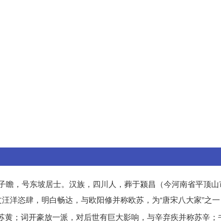
。字子瞻，号东坡居士。汉族，四川人，葬于颍昌（今河南省平顶
汪洋恣肆，明白畅达，与欧阳修并称欧苏，为“唐宋八大家”之一
苏黄；词开豪放一派，对后世有巨大影响，与辛弃疾并称苏辛；