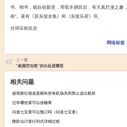
书、楷书，能自创新意，用笔丰腴跌宕，有天真烂漫之趣，
画”。著有《苏东坡全集》和《东坡乐府》等。
丝绸采购批发
网络标签
上一篇
“敛蘋空自愁”的出处是哪里
相关问题
据塔斯社报道莫斯科所有机场关闭禁止进出航班
过年哪些菜可以放糖果
问道七宝斋可以预订吗（问道七宝斋）
降阶法计算行列式详细过程