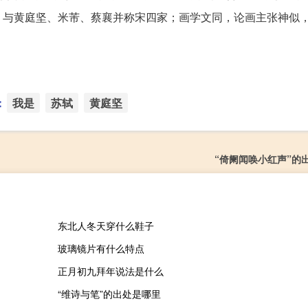
与黄庭坚、米芾、蔡襄并称宋四家；画学文同，论画主张神似，
：
我是
苏轼
黄庭坚
“倚阑闻唤小红声”的
东北人冬天穿什么鞋子
玻璃镜片有什么特点
正月初九拜年说法是什么
“维诗与笔”的出处是哪里