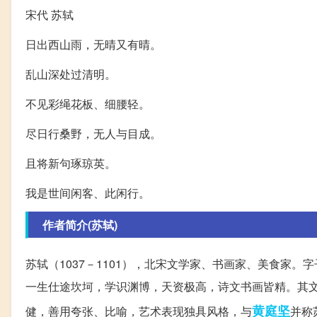
宋代 苏轼
日出西山雨，无晴又有晴。
乱山深处过清明。
不见彩绳花板、细腰轻。
尽日行桑野，无人与目成。
且将新句琢琼英。
我是世间闲客、此闲行。
作者简介(苏轼)
苏轼（1037－1101），北宋文学家、书画家、美食家
一生仕途坎坷，学识渊博，天资极高，诗文书画皆精。其文
黄庭坚
健，善用夸张、比喻，艺术表现独具风格，与
并称