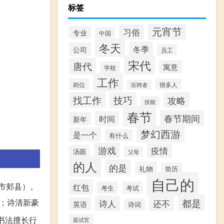
标签
元宵节
习俗
专业
中国
冬天
冬季
公司
员工
宋代
唐代
寓意
学校
工作
岗位
很多人
应聘者
找工作
技巧
攻略
技能
春节
春节期间
时间
新年
梦幻西游
是一个
有什么
游戏
疫情
汤圆
父母
的人
的是
礼物
简历
自己的
山市郏县）。
红包
考生
考试
都是
；诗清新豪
诗人
还不
英语
诗词
书法擅长行
面试官