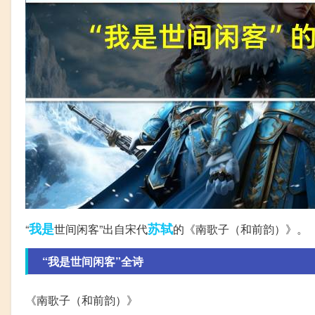
我是
苏轼
“
世间闲客”出自宋代
的《南歌子（和前韵）》。
“我是世间闲客”全诗
《南歌子（和前韵）》