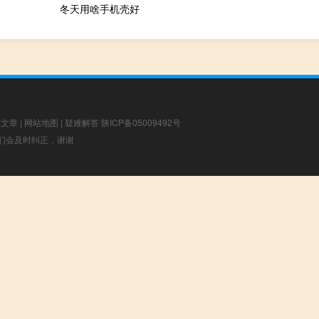
冬天用啥手机壳好
荐文章
|
网站地图
|
疑难解答
陕ICP备05009492号
，我们会及时纠正，谢谢