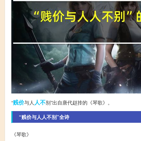
贱价
人不
“
与人
别”出自唐代赵抟的《琴歌》。
“贱价与人人不别”全诗
《琴歌》