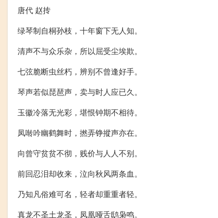
唐代 赵抟
绿琴制自桐孙枝，十年窗下无人知。
清声不与众乐杂，所以屈受尘埃欺。
七弦脆断虫丝朽，辨别不曾逢好手。
琴声若似琵琶声，卖与时人应已久。
玉徽冷落无光彩，堪恨钟期不相待。
凤啭吟幽鹤舞时，撚弄铮摐声亦在。
向曾守贫贫不彻，贱价与人人不别。
前回忍泪却收来，泣向秋风两条血。
乃知凡俗难可名，轻者却重重者轻。
真龙不圣土龙圣，凤凰哑舌鸱枭鸣。