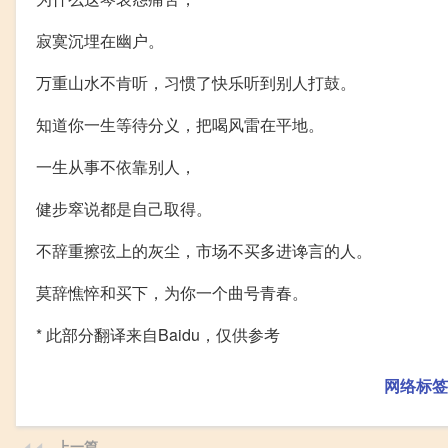
寂寞沉埋在幽户。
万重山水不肯听，习惯了快乐听到别人打鼓。
知道你一生等待分义，把喝风雷在平地。
一生从事不依靠别人，
健步窣说都是自己取得。
不辞重擦弦上的灰尘，市场不买多进谗言的人。
莫辞憔悴和买下，为你一个曲号青春。
* 此部分翻译来自Baidu，仅供参考
网络标签
上一篇