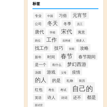
标签
元宵节
习俗
专业
中国
冬天
冬季
公司
员工
宋代
唐代
寓意
学校
工作
岗位
很多人
应聘者
找工作
技巧
攻略
技能
春节
春节期间
时间
新年
梦幻西游
是一个
有什么
游戏
疫情
汤圆
父母
的人
的是
礼物
简历
自己的
红包
考生
考试
都是
诗人
还不
英语
诗词
面试官