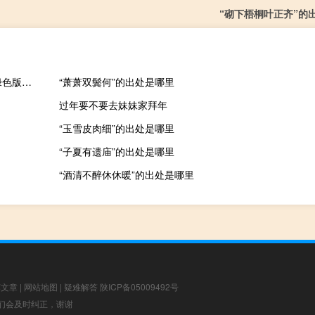
“砌下梧桐叶正齐”的
读书郎学习小管家 V1.1.19 绿色版（读书郎学习小管家 V1.1.19 绿色版功能简介）
“萧萧双鬓何”的出处是哪里
过年要不要去妹妹家拜年
“玉雪皮肉细”的出处是哪里
“子夏有遗庙”的出处是哪里
“酒清不醉休休暖”的出处是哪里
荐文章
|
网站地图
|
疑难解答
陕ICP备05009492号
，我们会及时纠正，谢谢