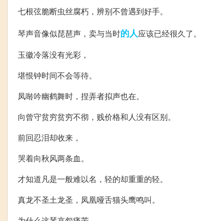
七根弦脆断虫丝腐朽，辨别不曾遇到好手。
的人
琴声音像似琵琶声，卖与当时
应该已经很久了。
玉徽冷落没有光彩，
堪恨钟时间不会等待。
凤啭吟幽鹤舞时，捏弄者拟声也在。
向曾守贫穷贫穷不彻，贱价格和人没有区别。
前回忍泪却收来，
哭着向秋风两条血。
才知道凡是一般难以名，轻的却重重的轻。
真龙不圣土龙圣，凤凰哑舌猫头鹰鸣叫。
为什么这琴哀怨痛苦，