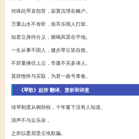
何殊此琴哀怨苦，寂寞沈埋在幽户。
万重山水不肯听，俗耳乐闻人打鼓。
知君立身待分义，驱喝风雷在平地。
一生从事不因人，健步窣云皆自致。
不辞重拂弦上尘，市廛不买多谗人。
莫辞憔悴与买取，为君一曲号青春。
《琴歌》赵抟 翻译、赏析和诗意
绿琴制度从桐孙枝，十年窗下没有人知道。
清声不与众乐杂，
之所以委屈受尘埃欺骗。