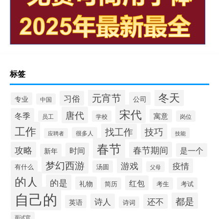
标签
冬天
元宵节
习俗
公司
专业
中国
宋代
唐代
冬季
寓意
员工
学校
岗位
工作
找工作
技巧
很多人
技能
应聘者
春节
攻略
春节期间
时间
是一个
新年
梦幻西游
游戏
疫情
有什么
汤圆
父母
的人
的是
红包
礼物
简历
考生
考试
自己的
都是
诗人
还不
英语
诗词
面试官