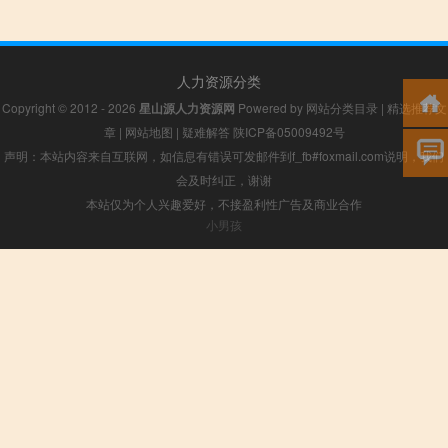
人力资源分类
Copyright © 2012 - 2026
星山源人力资源网
Powered by
网站分类目录
|
精选推荐文
章
|
网站地图
|
疑难解答
陕ICP备05009492号
声明：本站内容来自互联网，如信息有错误可发邮件到f_fb#foxmail.com说明，我们
会及时纠正，谢谢
本站仅为个人兴趣爱好，不接盈利性广告及商业合作
小男孩