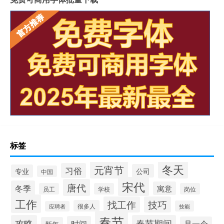
标签
冬天
元宵节
习俗
公司
专业
中国
宋代
唐代
冬季
寓意
员工
学校
岗位
工作
找工作
技巧
很多人
技能
应聘者
春节
攻略
春节期间
时间
是一个
新年