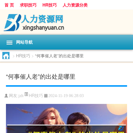
首 页
求职技巧
HR技巧
人力资源分类
网站导航
>
HR技巧
>
“何事催人老”的出处是哪里
“何事催人老”的出处是哪里
HR技巧
网友:
jzh
2024-11-19 06:28:03