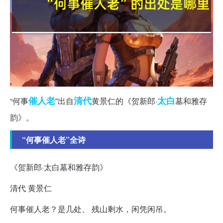
催人老
清代
太白
“何事
”出自
黄景仁的《贺新郎·
墓和雅存
韵》。
“何事催人老”全诗
《贺新郎·太白墓和雅存韵》
清代 黄景仁
何事催人老？是几处、 残山剩水，闲凭闲吊。