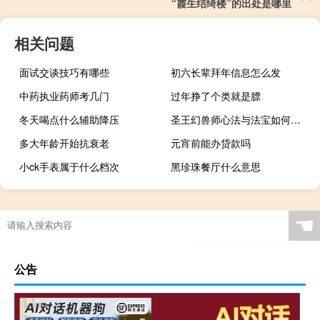
“霞生结绮楼”的出处是哪里
相关问题
面试交谈技巧有哪些
初六长辈拜年信息怎么发
中药执业药师考几门
过年挣了个类就是膘
冬天喝点什么辅助降压
圣王幻兽师心法与法宝如何选择（圣王幻兽师心法与法宝如何选择）
多大年龄开始抗衰老
元宵前能办贷款吗
小ck手表属于什么档次
黑珍珠餐厅什么意思
☚
公告