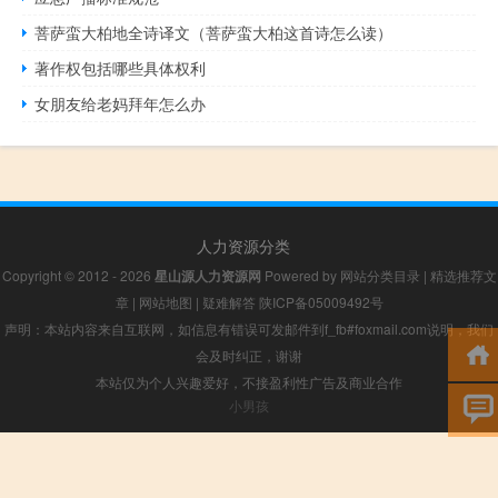
菩萨蛮大柏地全诗译文（菩萨蛮大柏这首诗怎么读）
著作权包括哪些具体权利
女朋友给老妈拜年怎么办
人力资源分类
Copyright © 2012 - 2026
星山源人力资源网
Powered by
网站分类目录
|
精选推荐文
章
|
网站地图
|
疑难解答
陕ICP备05009492号
声明：本站内容来自互联网，如信息有错误可发邮件到f_fb#foxmail.com说明，我们
会及时纠正，谢谢
本站仅为个人兴趣爱好，不接盈利性广告及商业合作
小男孩