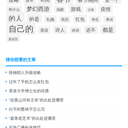
梦幻西游
游戏
疫情
有什么
汤圆
父母
的人
的是
红包
礼物
简历
考生
考试
自己的
都是
诗人
还不
英语
诗词
面试官
猜你想看的文章
怪物猎人升级攻略
过年了手机怎么发红包
香港大学博士生的待遇
“此夜山河有主张”的出处是哪里
白字的繁体字怎么写
“庭寒老芝术”的出处是哪里
应急广播标准规范