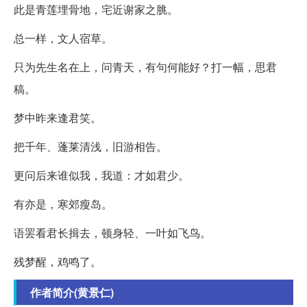
此是青莲埋骨地，宅近谢家之脁。
总一样，文人宿草。
只为先生名在上，问青天，有句何能好？打一幅，思君
稿。
梦中昨来逢君笑。
把千年、蓬莱清浅，旧游相告。
更问后来谁似我，我道：才如君少。
有亦是，寒郊瘦岛。
语罢看君长揖去，顿身轻、一叶如飞鸟。
残梦醒，鸡鸣了。
作者简介(黄景仁)