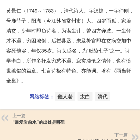
黄景仁（1749～1783），清代诗人。字汉镛，一字仲则，
号鹿菲子，阳湖（今江苏省常州市）人。四岁而孤，家境
清贫，少年时即负诗名，为谋生计，曾四方奔波。一生怀
才不遇，穷困潦倒，后授县丞，未及补官即在贫病交加中
客死他乡，年仅35岁。诗负盛名，为“毗陵七子”之一。诗
学李白，所作多抒发穷愁不遇、寂寞凄怆之情怀，也有愤
世嫉俗的篇章。七言诗极有特色。亦能词。著有《两当轩
全集》。
网络标签：
催人老
太白
清代
上一篇
“最爱岩前水”的出处是哪里
下一篇