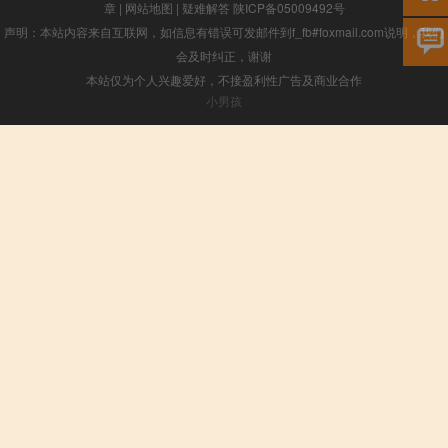
章
|
网站地图
|
疑难解答
陕ICP备05009492号
声明：本站内容来自互联网，如信息有错误可发邮件到f_fb#foxmail.com说明，我们
会及时纠正，谢谢
本站仅为个人兴趣爱好，不接盈利性广告及商业合作
小男孩