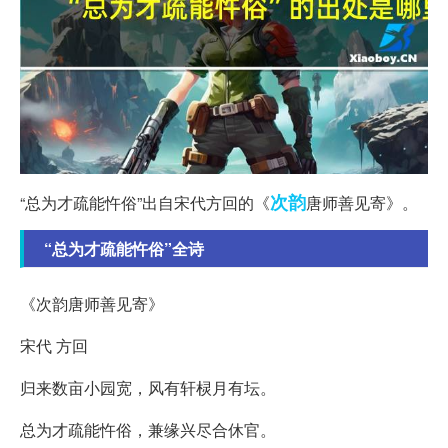
次韵
“总为才疏能忤俗”出自宋代方回的《
唐师善见寄》。
“总为才疏能忤俗”全诗
《次韵唐师善见寄》
宋代 方回
归来数亩小园宽，风有轩棂月有坛。
总为才疏能忤俗，兼缘兴尽合休官。