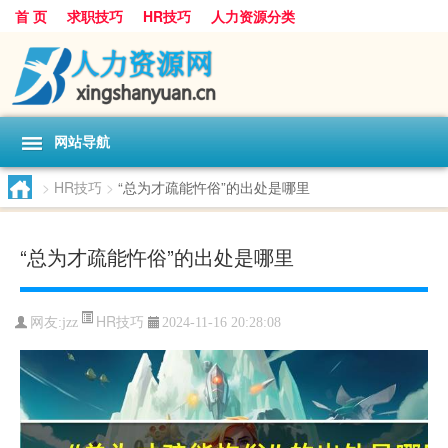
首 页
求职技巧
HR技巧
人力资源分类
网站导航
>
HR技巧
>
“总为才疏能忤俗”的出处是哪里
“总为才疏能忤俗”的出处是哪里
HR技巧
网友:
jzz
2024-11-16 20:28:08