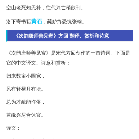
空山老死知无补，往代兴亡稍欲刊。
黄石
洛下寄书藉
，莼鲈终恐愧张翰。
《次韵唐师善见寄》方回 翻译、赏析和诗意
《次韵唐师善见寄》是宋代方回创作的一首诗词。下面是
它的中文译文、诗意和赏析：
归来数亩小园宽，
风有轩棂月有坛。
总为才疏能忤俗，
兼缘兴尽合休官。
译文：