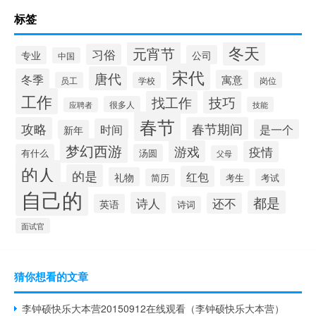
标签
冬天
元宵节
习俗
公司
专业
中国
宋代
唐代
冬季
寓意
员工
学校
岗位
工作
找工作
技巧
很多人
技能
应聘者
春节
攻略
春节期间
时间
是一个
新年
梦幻西游
游戏
疫情
有什么
汤圆
父母
的人
的是
红包
礼物
简历
考生
考试
自己的
都是
诗人
还不
英语
诗词
面试官
猜你想看的文章
李钟硕快乐大本营20150912在线观看（李钟硕快乐大本营）