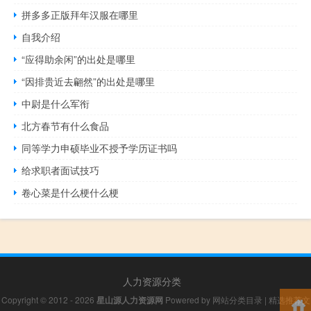
拼多多正版拜年汉服在哪里
自我介绍
“应得助余闲”的出处是哪里
“因排贵近去翩然”的出处是哪里
中尉是什么军衔
北方春节有什么食品
同等学力申硕毕业不授予学历证书吗
给求职者面试技巧
卷心菜是什么梗什么梗
人力资源分类
Copyright © 2012 - 2026
星山源人力资源网
Powered by
网站分类目录
|
精选推荐文