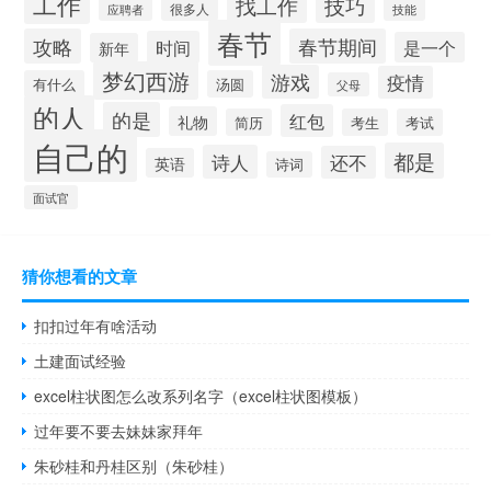
工作
找工作
技巧
很多人
技能
应聘者
春节
攻略
春节期间
时间
是一个
新年
梦幻西游
游戏
疫情
有什么
汤圆
父母
的人
的是
红包
礼物
简历
考生
考试
自己的
都是
诗人
还不
英语
诗词
面试官
猜你想看的文章
扣扣过年有啥活动
土建面试经验
excel柱状图怎么改系列名字（excel柱状图模板）
过年要不要去妹妹家拜年
朱砂桂和丹桂区别（朱砂桂）