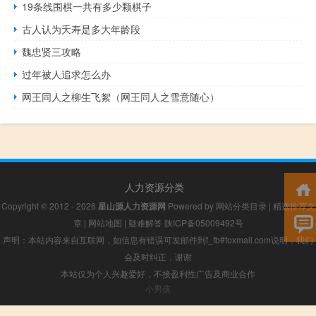
19条线围棋一共有多少颗棋子
古人认为夭寿是多大年龄段
魏忠贤三攻略
过年被人追求怎么办
网王同人之柳生飞絮（网王同人之雪意随心）
人力资源分类
Copyright © 2012 - 2026
星山源人力资源网
Powered by
网站分类目录
|
精选推荐文
章
|
网站地图
|
疑难解答
陕ICP备05009492号
声明：本站内容来自互联网，如信息有错误可发邮件到f_fb#foxmail.com说明，我们
会及时纠正，谢谢
本站仅为个人兴趣爱好，不接盈利性广告及商业合作
小男孩