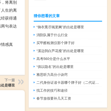
杯，将离别
了人生的离
猜你想看的文章
已经获得通
后两句表达
“御衣熏尽辄更阑”的出处是哪里
消防队属于什么行业
买甲醛检测仪那个牌子好
诗情感真
“溪边鹄白芦花瘦”的出处是哪里
高考560分是什么水平
“俱以隐名”的出处是哪里
雅思听力高分小诀窍
下一篇
二代身份证读卡器哪个牌子好（二代证读卡器价格）
出处是哪里
找工作的技巧和途径
春节放假要补几天工资