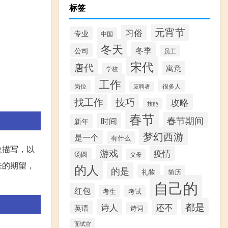
标签
元宵节
习俗
专业
中国
冬天
冬季
公司
员工
宋代
唐代
寓意
学校
工作
岗位
很多人
应聘者
找工作
技巧
攻略
技能
春节
春节期间
时间
新年
梦幻西游
是一个
有什么
象描写，以
游戏
疫情
汤圆
父母
来的期望，
的人
的是
礼物
简历
自己的
红包
考生
考试
都是
诗人
还不
英语
诗词
面试官