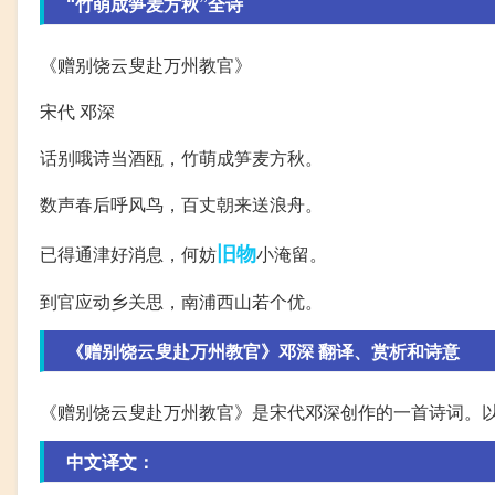
“竹萌成笋麦方秋”全诗
《赠别饶云叟赴万州教官》
宋代 邓深
话别哦诗当酒瓯，竹萌成笋麦方秋。
数声春后呼风鸟，百丈朝来送浪舟。
旧物
已得通津好消息，何妨
小淹留。
到官应动乡关思，南浦西山若个优。
《赠别饶云叟赴万州教官》邓深 翻译、赏析和诗意
《赠别饶云叟赴万州教官》是宋代邓深创作的一首诗词。
中文译文：