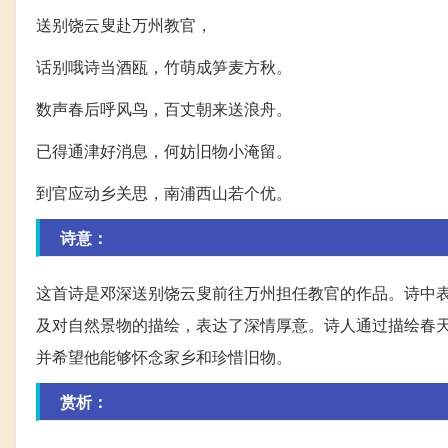
送别饶云叟赴万州教官，
话别哦诗当酒瓯，竹萌成笋麦方秋。
数声春后呼风鸟，百丈朝来送浪舟。
已得通津好消息，何妨旧物小淹留。
到官应动乡关思，南浦西山若个优。
诗意：
这首诗是邓深送别饶云叟前往万州担任教官的作品。诗中
及对自然景物的描绘，表达了深情厚意。诗人通过描绘春
并希望他能够怀念家乡和珍惜旧物。
赏析：