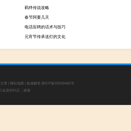
羁绊传说攻略
春节阿要几天
电话应聘的话术与技巧
元宵节传承送灯的文化
荐文章
|
网站地图
|
疑难解答
陕ICP备05009492号
，我们会及时纠正，谢谢