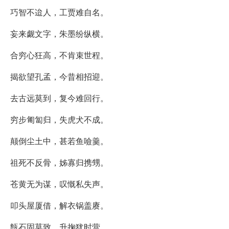
巧智不迨人，工贾难自名。
妄来觑文字，朱墨纷纵横。
合穷心狂高，不肯束世程。
揭欲望孔孟，今昔相招迎。
去古远莫到，复今难回行。
穷步匍匐归，失虎犬不成。
颠倒尘土中，甚若鱼噞羹。
祖死不反骨，姊寡归携甥。
苍黄无为谋，叹慨私失声。
叩头屋厦借，解衣锅盖赓。
甔石固莫致，升掬犹时营。