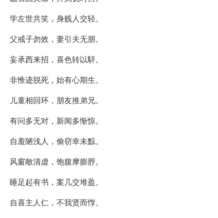
学左世共笑，身贱人交轻。
父戒子勿效，妻引夫无朋。
妄承西来招，喜色转以騂。
非惟迹脱死，始有心期生。
儿童相回环，朋友推弟兄。
有问多无对，新闻多惭惊。
自羞陋浅人，偷窃幸未黥。
风窗敞清虚，饱腹摩膨脝。
睡足起有书，案几交堆盈。
自喜主人仁，不我贤而惸。