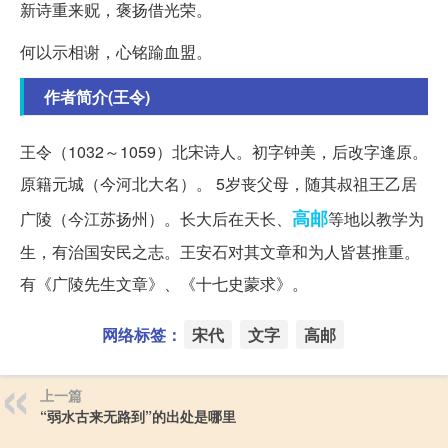
新诗重来贶，褒扬借光荣。
何以示相谢，心铭踰血盟。
作者简介(王令)
王令（1032～1059）北宋诗人。初字钟美，后改字逢原。
原籍元城（今河北大名）。 5岁丧父母，随其叔祖王乙居
高邮
广陵（今江苏扬州）。长大后在天长、
等地以教学为
生，有治国安民之志。王安石对其文章和为人皆甚推重。
有《广陵先生文章》、《十七史蒙求》。
网络标签：
宋代
文字
高邮
上一篇
“弱水古来无路到”的出处是哪里