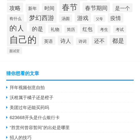
春节
攻略
春节期间
时间
是一个
新年
梦幻西游
游戏
疫情
有什么
汤圆
父母
的人
的是
红包
礼物
简历
考生
考试
自己的
都是
诗人
还不
英语
诗词
面试官
猜你想看的文章
拜年视频创意自拍
沃柑属于橘子还是橙子
美团过年还能买药吗
623668开头是什么银行卡
“胜赏何曾容暂间”的出处是哪里
招人的技巧