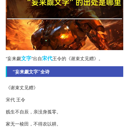
文字
宋代
“妄来觑
”出自
王令的《谢束丈见赠》。
“妄来觑文字”全诗
《谢束丈见赠》
宋代 王令
贱生不自辰，亲没身孤零。
家无一棱田，不得农以耕。