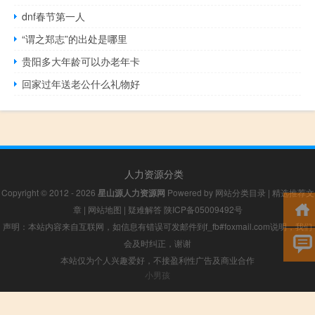
dnf春节第一人
“谓之郑志”的出处是哪里
贵阳多大年龄可以办老年卡
回家过年送老公什么礼物好
人力资源分类
Copyright © 2012 - 2026
星山源人力资源网
Powered by
网站分类目录
|
精选推荐文
章
|
网站地图
|
疑难解答
陕ICP备05009492号
声明：本站内容来自互联网，如信息有错误可发邮件到f_fb#foxmail.com说明，我们
会及时纠正，谢谢
本站仅为个人兴趣爱好，不接盈利性广告及商业合作
小男孩