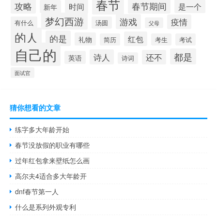
春节
攻略
春节期间
时间
是一个
新年
梦幻西游
游戏
疫情
有什么
汤圆
父母
的人
的是
红包
礼物
简历
考生
考试
自己的
都是
诗人
还不
英语
诗词
面试官
猜你想看的文章
练字多大年龄开始
春节没放假的职业有哪些
过年红包拿来壁纸怎么画
高尔夫4适合多大年龄开
dnf春节第一人
什么是系列外观专利