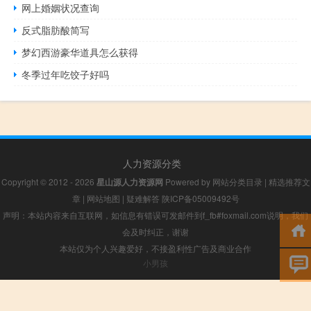
网上婚姻状况查询
反式脂肪酸简写
梦幻西游豪华道具怎么获得
冬季过年吃饺子好吗
人力资源分类
Copyright © 2012 - 2026
星山源人力资源网
Powered by
网站分类目录
|
精选推荐文
章
|
网站地图
|
疑难解答
陕ICP备05009492号
声明：本站内容来自互联网，如信息有错误可发邮件到f_fb#foxmail.com说明，我们
会及时纠正，谢谢
本站仅为个人兴趣爱好，不接盈利性广告及商业合作
小男孩