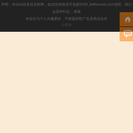
声明：本站内容来自互联网，如信息有错误可发邮件到f_fb#foxmail.com说明，我们
会及时纠正，谢谢
本站仅为个人兴趣爱好，不接盈利性广告及商业合作
小男孩