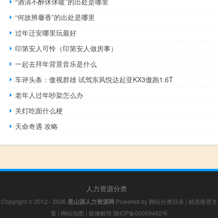
“酒清不醉休休暖”的出处是哪里
“何故辨馨香”的出处是哪里
过年迁安哪里玩最好
印第安人可怜（印第安人做房事）
一起去拜年背景音乐是什么
车评头条：傲视群雄 试驾东风悦达起亚KX3傲跑1.6T
老年人过年吵架怎么办
关灯吃面什么梗
天命奇遇 攻略
人力资源分类
Copyright © 2012 - 2026
星山源人力资源网
Powered by
网站分类目录
|
精选推荐文
章
|
网站地图
|
疑难解答
陕ICP备05009492号