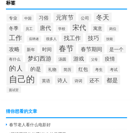
标签
冬天
元宵节
习俗
公司
专业
中国
宋代
唐代
冬季
寓意
员工
学校
岗位
工作
找工作
技巧
很多人
技能
应聘者
春节
攻略
春节期间
时间
是一个
新年
梦幻西游
游戏
疫情
有什么
汤圆
父母
的人
的是
红包
礼物
简历
考生
考试
自己的
都是
诗人
还不
英语
诗词
面试官
猜你想看的文章
春节老人看什么电影好