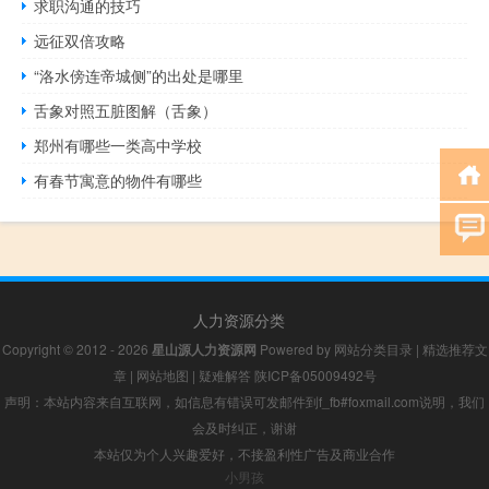
求职沟通的技巧
远征双倍攻略
“洛水傍连帝城侧”的出处是哪里
舌象对照五脏图解（舌象）
郑州有哪些一类高中学校
有春节寓意的物件有哪些
人力资源分类
Copyright © 2012 - 2026
星山源人力资源网
Powered by
网站分类目录
|
精选推荐文
章
|
网站地图
|
疑难解答
陕ICP备05009492号
声明：本站内容来自互联网，如信息有错误可发邮件到f_fb#foxmail.com说明，我们
会及时纠正，谢谢
本站仅为个人兴趣爱好，不接盈利性广告及商业合作
小男孩