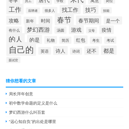
寓意
员工
学校
岗位
工作
找工作
技巧
很多人
技能
应聘者
春节
攻略
春节期间
时间
是一个
新年
梦幻西游
游戏
疫情
有什么
汤圆
父母
的人
的是
红包
礼物
简历
考生
考试
自己的
都是
诗人
还不
英语
诗词
面试官
猜你想看的文章
局长拜年创意
初中数学命题的定义是什么
梦幻西游什么叫百套
“远心知自负”的出处是哪里