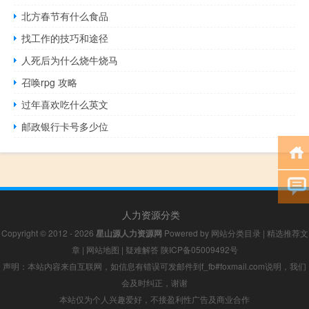
北方春节有什么食品
找工作的技巧和途径
人死后为什么烧牛烧马
召唤rpg 攻略
过年喜欢吃什么英文
邮政银行卡号多少位
人力资源分类
Copyright © 2012 - 2026
星山源人力资源网
Powered by
网站分类目录
|
精选推荐文
章
|
网站地图
|
疑难解答
陕ICP备05009492号
声明：本站内容来自互联网，如信息有错误可发邮件到f_fb#foxmail.com说明，我们
会及时纠正，谢谢
本站仅为个人兴趣爱好，不接盈利性广告及商业合作