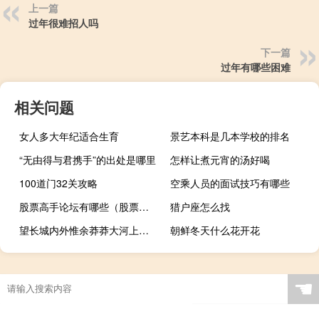
上一篇
过年很难招人吗
下一篇
过年有哪些困难
相关问题
女人多大年纪适合生育
景艺本科是几本学校的排名
“无由得与君携手”的出处是哪里
怎样让煮元宵的汤好喝
100道门32关攻略
空乘人员的面试技巧有哪些
股票高手论坛有哪些（股票高手）
猎户座怎么找
望长城内外惟余莽莽大河上下顿失滔滔修辞（望长城内外惟余莽莽大河上下顿失滔滔）
朝鲜冬天什么花开花
☚