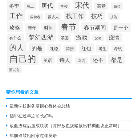
宋代
唐代
冬季
寓意
员工
学校
岗位
工作
找工作
技巧
很多人
技能
应聘者
春节
攻略
春节期间
时间
是一个
新年
梦幻西游
游戏
疫情
有什么
汤圆
父母
的人
的是
红包
礼物
简历
考生
考试
自己的
都是
诗人
还不
英语
诗词
面试官
猜你想看的文章
最新学校财务培训心得体会总结
指甲在过年之前长好吗
放血拔罐后血成块状（背部放血拔罐拔出黏稠血块正常吗）
年前谁鼓励回家过年英语