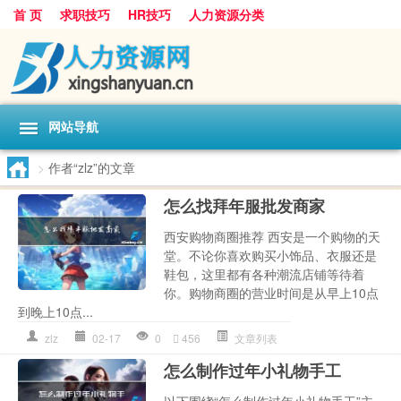
首 页
求职技巧
HR技巧
人力资源分类
网站导航
>
作者“zlz”的文章
怎么找拜年服批发商家
西安购物商圈推荐 西安是一个购物的天
堂。不论你喜欢购买小饰品、衣服还是
鞋包，这里都有各种潮流店铺等待着
你。购物商圈的营业时间是从早上10点
到晚上10点...
zlz
02-17
0
456
文章列表
怎么制作过年小礼物手工
以下围绕“怎么制作过年小礼物手工”主