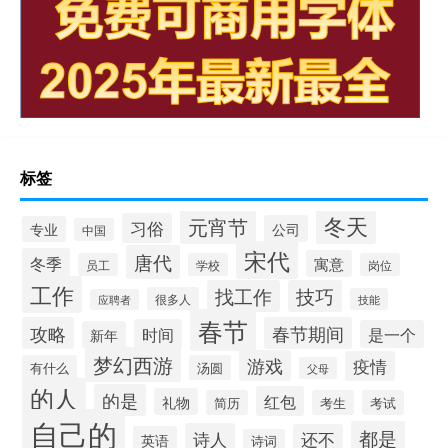
标签
冬天
元宵节
习俗
公司
专业
中国
宋代
唐代
冬季
寓意
员工
学校
岗位
工作
找工作
技巧
很多人
技能
应聘者
春节
攻略
春节期间
时间
是一个
新年
梦幻西游
游戏
疫情
有什么
汤圆
父母
的人
的是
红包
礼物
简历
考生
考试
自己的
都是
诗人
还不
英语
诗词