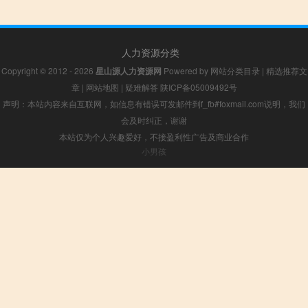
人力资源分类
Copyright © 2012 - 2026
星山源人力资源网
Powered by
网站分类目录
|
精选推荐文
章
|
网站地图
|
疑难解答
陕ICP备05009492号
声明：本站内容来自互联网，如信息有错误可发邮件到f_fb#foxmail.com说明，我们
会及时纠正，谢谢
本站仅为个人兴趣爱好，不接盈利性广告及商业合作
小男孩