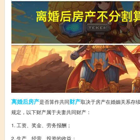
离婚后
房产
财产
是否算作共同
取决于房产在婚姻关系存
规定，以下财产属于夫妻共同财产：
1. 工资、奖金、劳务报酬；
2. 生产、经营、投资的收益；