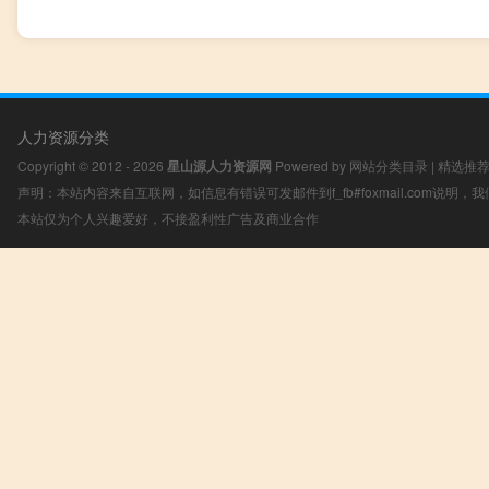
人力资源分类
Copyright © 2012 - 2026
星山源人力资源网
Powered by
网站分类目录
|
精选推
声明：本站内容来自互联网，如信息有错误可发邮件到f_fb#foxmail.com说明
本站仅为个人兴趣爱好，不接盈利性广告及商业合作