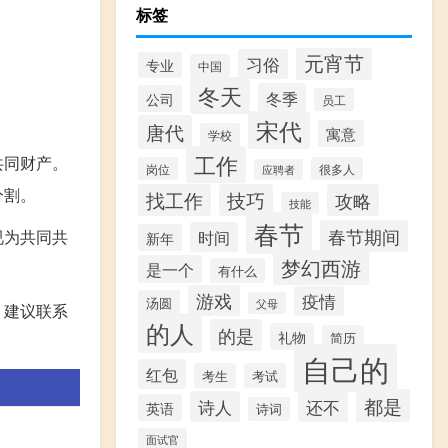
标签
元宵节
习俗
专业
中国
冬天
冬季
公司
员工
宋代
唐代
寓意
学校
工作
共同财产。
岗位
很多人
应聘者
分割。
找工作
技巧
攻略
技能
春节
春节期间
视为共同共
时间
新年
梦幻西游
是一个
有什么
游戏
疫情
汤圆
父母
，建议联系
的人
的是
礼物
简历
自己的
红包
考生
考试
都是
诗人
还不
英语
诗词
面试官