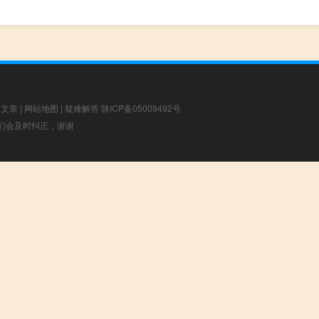
荐文章
|
网站地图
|
疑难解答
陕ICP备05009492号
，我们会及时纠正，谢谢