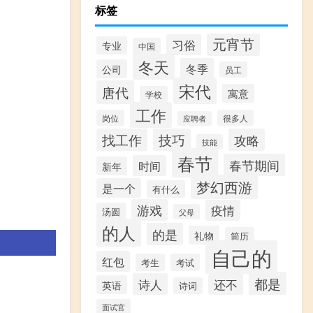
标签
元宵节
习俗
专业
中国
冬天
冬季
公司
员工
宋代
唐代
寓意
学校
工作
岗位
很多人
应聘者
找工作
技巧
攻略
技能
春节
春节期间
时间
新年
梦幻西游
是一个
有什么
游戏
疫情
汤圆
父母
的人
的是
礼物
简历
自己的
红包
考生
考试
都是
诗人
还不
英语
诗词
面试官