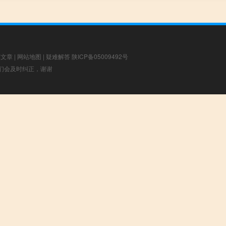
荐文章
|
网站地图
|
疑难解答
陕ICP备05009492号
，我们会及时纠正，谢谢