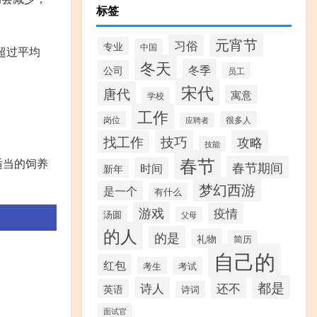
标签
元宵节
习俗
专业
中国
超过平均
冬天
冬季
公司
员工
宋代
唐代
寓意
学校
工作
岗位
很多人
应聘者
找工作
技巧
攻略
技能
春节
适当的饲养
春节期间
时间
新年
梦幻西游
是一个
有什么
游戏
疫情
汤圆
父母
的人
的是
礼物
简历
自己的
红包
考生
考试
都是
诗人
还不
英语
诗词
面试官