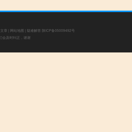
荐文章
|
网站地图
|
疑难解答
陕ICP备05009492号
，我们会及时纠正，谢谢