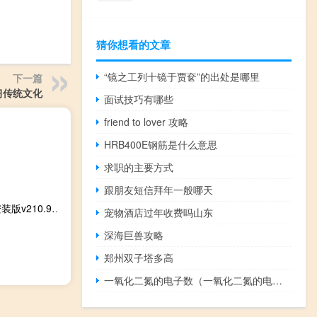
猜你想看的文章
“镜之工列十镜于贾奁”的出处是哪里
下一篇
习传统文化
面试技巧有哪些
friend to lover 攻略
HRB400E钢筋是什么意思
求职的主要方式
跟朋友短信拜年一般哪天
新澳门正版资料免费公开挂牌_作答解释落实的民间信仰_安装版v210.907
宠物酒店过年收费吗山东
深海巨兽攻略
郑州双子塔多高
一氧化二氮的电子数（一氧化二氮的电子式）