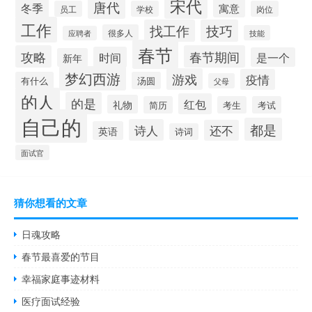
宋代
唐代
冬季
寓意
员工
学校
岗位
工作
找工作
技巧
很多人
技能
应聘者
春节
攻略
春节期间
时间
是一个
新年
梦幻西游
游戏
疫情
有什么
汤圆
父母
的人
的是
红包
礼物
简历
考生
考试
自己的
都是
诗人
还不
英语
诗词
面试官
猜你想看的文章
日魂攻略
春节最喜爱的节目
幸福家庭事迹材料
医疗面试经验