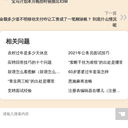
宝马计划本月晚些时候推出X3M
下一篇
金额多少道不明移动支付咋让工资成了一笔糊涂账？ 到底什么情况
呢
相关问题
农村过年是多少天休息
2021年公务员面试技巧
应聘回答技巧的十个问题
“萦断千丝为谁恨”的出处是哪里
鼓谱怎么看图解（鼓谱怎么看）
60岁婆婆过年套装怎样
“青韭两三畦”的出处是哪里
恩施麻将攻略
竞聘面试经验
注册表编辑器在哪儿（注册表编辑器在哪）
☚