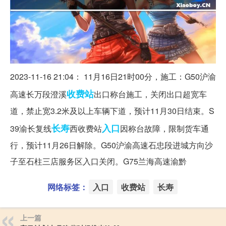
2023-11-16 21:04： 11月16日21时00分，施工：G50沪渝
收费站
高速长万段澄溪
出口称台施工，关闭出口超宽车
道，禁止宽3.2米及以上车辆下道，预计11月30日结束。S
长寿
入口
39渝长复线
西收费站
因称台故障，限制货车通
行，预计11月26日解除。G50沪渝高速石忠段进城方向沙
子至石柱三店服务区入口关闭。G75兰海高速渝黔 ​​​
网络标签：
入口
收费站
长寿
上一篇