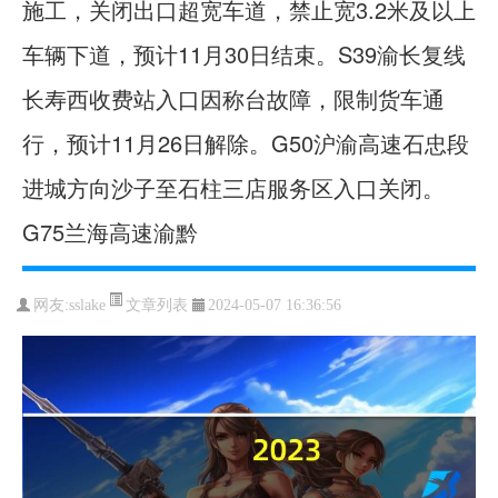
施工，关闭出口超宽车道，禁止宽3.2米及以上
车辆下道，预计11月30日结束。S39渝长复线
长寿西收费站入口因称台故障，限制货车通
行，预计11月26日解除。G50沪渝高速石忠段
进城方向沙子至石柱三店服务区入口关闭。
G75兰海高速渝黔 ​​​
文章列表
网友:
sslake
2024-05-07 16:36:56