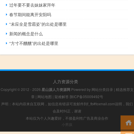
过年要不要去妹妹家拜年
春节期间能离开安阳吗
“未应全是雪霜姿”的出处是哪里
新闻的概念是什么
“方寸不醺醺”的出处是哪里
人力资源分类
Copyright © 2012 - 2026
星山源人力资源网
Powered by
网站分类目录
|
精选推荐文
章
|
网站地图
|
疑难解答
陕ICP备05009492号
声明：本站内容来自互联网，如信息有错误可发邮件到f_fb#foxmail.com说明，我们
会及时纠正，谢谢
本站仅为个人兴趣爱好，不接盈利性广告及商业合作
小男孩