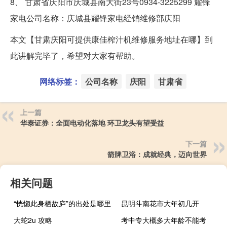
8、 甘肃省庆阳市庆城县南大街23号0934-3225299 耀锋
家电公司名称：庆城县耀锋家电经销维修部庆阳
本文【甘肃庆阳可提供康佳榨汁机维修服务地址在哪】到
此讲解完毕了，希望对大家有帮助。
网络标签：
公司名称
庆阳
甘肃省
上一篇
华泰证券：全面电动化落地 环卫龙头有望受益
下一篇
箭牌卫浴：成就经典，迈向世界
相关问题
“恍惚此身栖故庐”的出处是哪里
昆明斗南花市大年初几开
大蛇2u 攻略
考中专大概多大年龄不能考