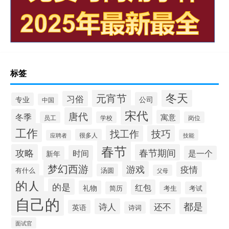
标签
冬天
元宵节
习俗
公司
专业
中国
宋代
唐代
冬季
寓意
员工
学校
岗位
工作
找工作
技巧
很多人
技能
应聘者
春节
攻略
春节期间
时间
是一个
新年
梦幻西游
游戏
疫情
有什么
汤圆
父母
的人
的是
红包
礼物
简历
考生
考试
自己的
都是
诗人
还不
英语
诗词
面试官