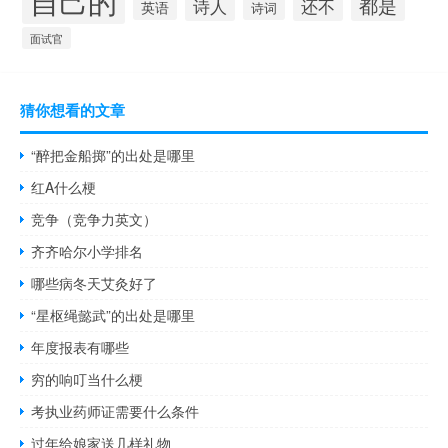
都是
诗人
还不
英语
诗词
面试官
猜你想看的文章
“醉把金船掷”的出处是哪里
红A什么梗
竞争（竞争力英文）
齐齐哈尔小学排名
哪些病冬天艾灸好了
“星枢绳懿武”的出处是哪里
年度报表有哪些
穷的响叮当什么梗
考执业药师证需要什么条件
过年给娘家送几样礼物