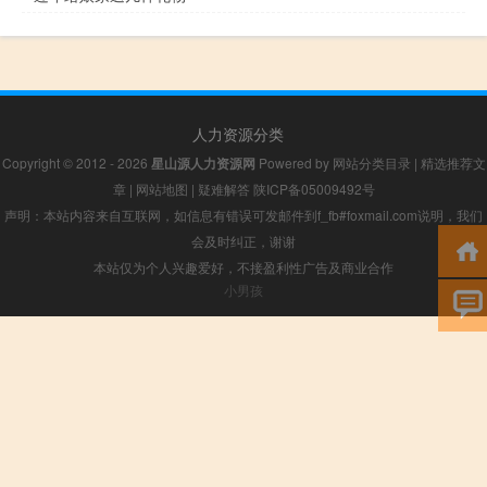
人力资源分类
Copyright © 2012 - 2026
星山源人力资源网
Powered by
网站分类目录
|
精选推荐文
章
|
网站地图
|
疑难解答
陕ICP备05009492号
声明：本站内容来自互联网，如信息有错误可发邮件到f_fb#foxmail.com说明，我们
会及时纠正，谢谢
本站仅为个人兴趣爱好，不接盈利性广告及商业合作
小男孩