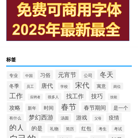
标签
冬天
元宵节
习俗
公司
专业
中国
宋代
唐代
冬季
寓意
员工
学校
岗位
工作
找工作
技巧
很多人
技能
应聘者
春节
攻略
春节期间
时间
是一个
新年
梦幻西游
游戏
疫情
有什么
汤圆
父母
的人
的是
红包
礼物
简历
考生
考试
自己的