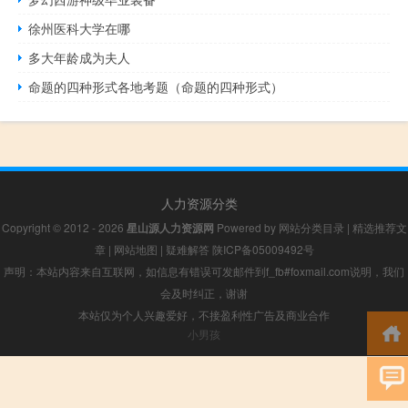
徐州医科大学在哪
多大年龄成为夫人
命题的四种形式各地考题（命题的四种形式）
人力资源分类
Copyright © 2012 - 2026
星山源人力资源网
Powered by
网站分类目录
|
精选推荐文
章
|
网站地图
|
疑难解答
陕ICP备05009492号
声明：本站内容来自互联网，如信息有错误可发邮件到f_fb#foxmail.com说明，我们
会及时纠正，谢谢
本站仅为个人兴趣爱好，不接盈利性广告及商业合作
小男孩