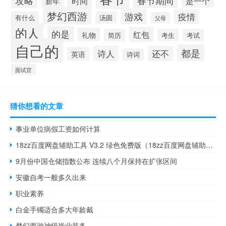
时间
是一个
新年
梦幻西游
游戏
疫情
有什么
汤圆
父母
的人
的是
红包
礼物
简历
考生
考试
自己的
都是
诗人
还不
英语
诗词
面试官
猜你想看的文章
事业单位病假工资如何计算
18zz百度网盘辅助工具 V3.2 绿色免费版（18zz百度网盘辅助工具 V3.2 绿色免费版功能简介）
9月份中国仓储指数公布 连续八个月保持在扩张区间
安徽自考一般多久出来
职业素养
白金手镯适合多大年龄戴
梦幻西游神级毕业装备