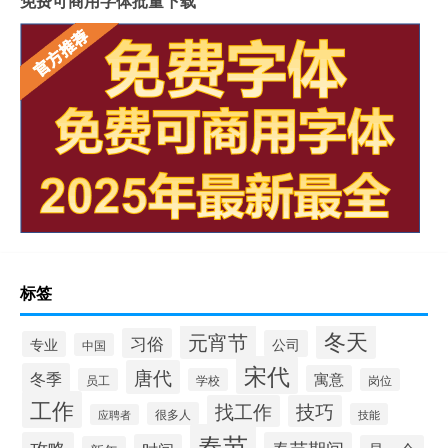
免费可商用字体批量下载
标签
冬天
元宵节
习俗
公司
专业
中国
宋代
唐代
冬季
寓意
员工
学校
岗位
工作
找工作
技巧
很多人
技能
应聘者
春节
攻略
春节期间