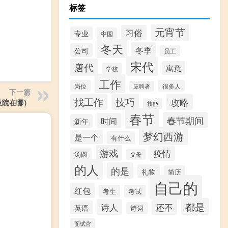
标签
元宵节
习俗
专业
中国
冬天
冬季
公司
员工
宋代
唐代
寓意
学校
工作
岗位
很多人
应聘者
下一篇
找工作
技巧
攻略
妓院在哪）
技能
春节
春节期间
时间
新年
梦幻西游
是一个
有什么
游戏
疫情
汤圆
父母
的人
的是
礼物
简历
自己的
红包
考生
考试
都是
诗人
还不
英语
诗词
面试官