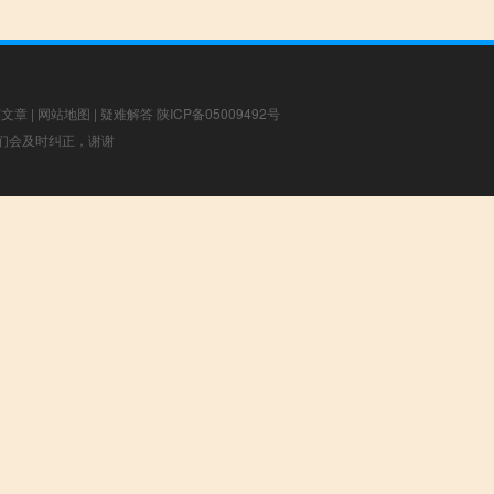
荐文章
|
网站地图
|
疑难解答
陕ICP备05009492号
，我们会及时纠正，谢谢