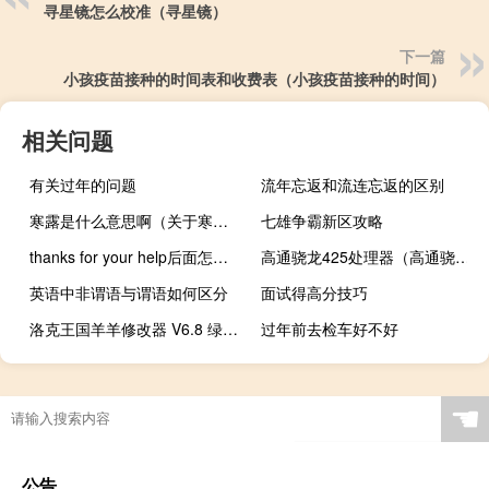
寻星镜怎么校准（寻星镜）
下一篇
小孩疫苗接种的时间表和收费表（小孩疫苗接种的时间）
相关问题
有关过年的问题
流年忘返和流连忘返的区别
寒露是什么意思啊（关于寒露是什么意思啊的介绍）
七雄争霸新区攻略
thanks for your help后面怎么回答
高通骁龙425处理器（高通骁龙425）
英语中非谓语与谓语如何区分
面试得高分技巧
洛克王国羊羊修改器 V6.8 绿色版（洛克王国羊羊修改器 V6.8 绿色版功能简介）
过年前去检车好不好
☚
公告