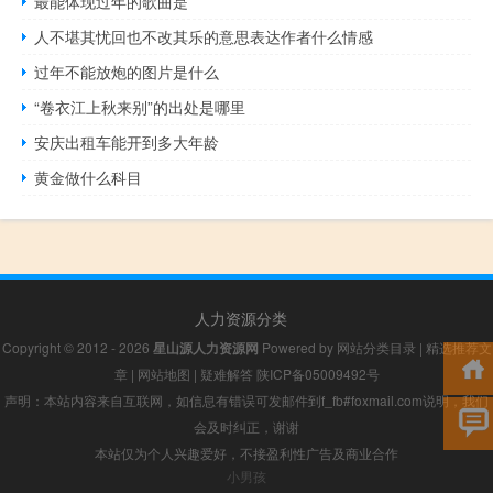
最能体现过年的歌曲是
人不堪其忧回也不改其乐的意思表达作者什么情感
过年不能放炮的图片是什么
“卷衣江上秋来别”的出处是哪里
安庆出租车能开到多大年龄
黄金做什么科目
人力资源分类
Copyright © 2012 - 2026
星山源人力资源网
Powered by
网站分类目录
|
精选推荐文
章
|
网站地图
|
疑难解答
陕ICP备05009492号
声明：本站内容来自互联网，如信息有错误可发邮件到f_fb#foxmail.com说明，我们
会及时纠正，谢谢
本站仅为个人兴趣爱好，不接盈利性广告及商业合作
小男孩