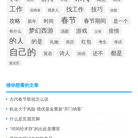
工作
找工作
技巧
很多人
技能
应聘者
春节
攻略
春节期间
时间
是一个
新年
梦幻西游
游戏
疫情
有什么
汤圆
父母
的人
的是
红包
礼物
简历
考生
考试
自己的
都是
诗人
还不
英语
诗词
面试官
猜你想看的文章
古代春节祭祖怎么说
机会大于风险 绩优基金重新“开门纳客”
什么是页眉页脚
“河间经术存”的出处是哪里