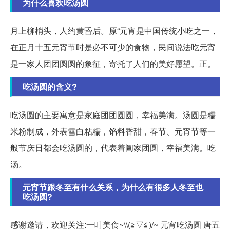
为什么喜欢吃汤圆
月上柳梢头，人约黄昏后。原“元宵是中国传统小吃之一，
在正月十五元宵节时是必不可少的食物，民间说法吃元宵
是一家人团团圆圆的象征，寄托了人们的美好愿望。正。
吃汤圆的含义?
吃汤圆的主要寓意是家庭团团圆圆，幸福美满。汤圆是糯
米粉制成，外表雪白粘糯，馅料香甜，春节、元宵节等一
般节庆日都会吃汤圆的，代表着阖家团圆，幸福美满。吃
汤。
元宵节跟冬至有什么关系，为什么有很多人冬至也
吃汤圆?
感谢邀请，欢迎关注:一叶美食~\\(≧▽≦)/~ 元宵吃汤圆 唐五