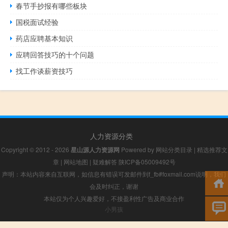
春节手抄报有哪些板块
国税面试经验
药店应聘基本知识
应聘回答技巧的十个问题
找工作谈薪资技巧
人力资源分类
Copyright © 2012 - 2026
星山源人力资源网
Powered by
网站分类目录
|
精选推荐文
章
|
网站地图
|
疑难解答
陕ICP备05009492号
声明：本站内容来自互联网，如信息有错误可发邮件到f_fb#foxmail.com说明，我们
会及时纠正，谢谢
本站仅为个人兴趣爱好，不接盈利性广告及商业合作
小男孩