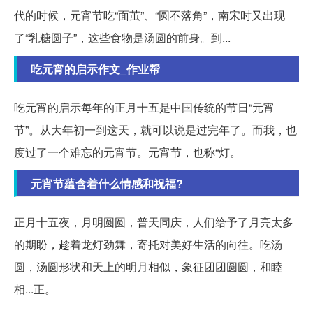
代的时候，元宵节吃“面茧”、“圆不落角”，南宋时又出现
了“乳糖圆子”，这些食物是汤圆的前身。到...
吃元宵的启示作文_作业帮
吃元宵的启示每年的正月十五是中国传统的节日“元宵
节”。从大年初一到这天，就可以说是过完年了。而我，也
度过了一个难忘的元宵节。元宵节，也称“灯。
元宵节蕴含着什么情感和祝福?
正月十五夜，月明圆圆，普天同庆，人们给予了月亮太多
的期盼，趁着龙灯劲舞，寄托对美好生活的向往。吃汤
圆，汤圆形状和天上的明月相似，象征团团圆圆，和睦
相...正。