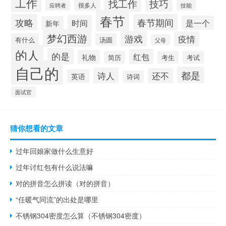
工作
找工作
技巧
很多人
技能
应聘者
春节
攻略
春节期间
时间
是一个
新年
梦幻西游
游戏
疫情
有什么
汤圆
父母
的人
的是
红包
礼物
简历
考生
考试
自己的
都是
诗人
还不
英语
诗词
面试官
猜你想看的文章
过年回娘家做什么生意好
过年讨红包有什么说法嘛
对的拼音怎么拼读（对的拼音）
“任暖气同流”的出处是哪里
不锈钢304密度怎么算（不锈钢304密度）