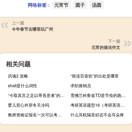
网络标签：
元宵节
圆子
汤圆
上一篇
今年春节去哪里玩广州
下一篇
元宵的做法作文
相关问题
武魂2 攻略
“留连百壶饮”的出处是哪里
shall是什么词性
求职推销员
“今取其言之足以寄吾意者”的出处是哪里
雪佛兰科鲁兹TD是节俭的跑步者
婴儿背心外穿冬天冷吗
考研英语题型16（考研英语题型）
教师资格证报名一次可以考几次
什么耳机隔音好还不会耳朵疼