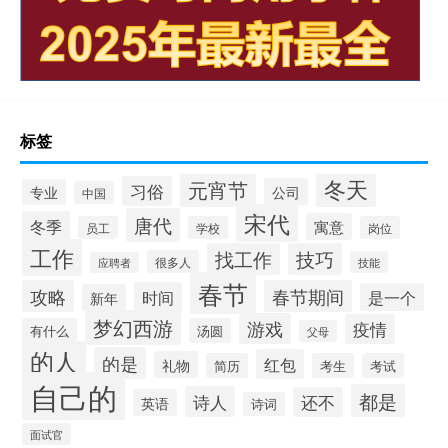
标签
冬天
元宵节
习俗
公司
专业
中国
宋代
唐代
冬季
寓意
员工
学校
岗位
工作
找工作
技巧
很多人
技能
应聘者
春节
攻略
春节期间
时间
是一个
新年
梦幻西游
游戏
疫情
有什么
汤圆
父母
的人
的是
红包
礼物
简历
考生
考试
自己的
都是
诗人
还不
英语
诗词
面试官