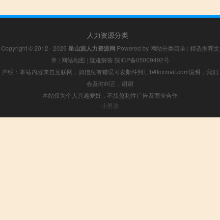
人力资源分类
Copyright © 2012 - 2026
星山源人力资源网
Powered by
网站分类目录
|
精选推荐文
章
|
网站地图
|
疑难解答
陕ICP备05009492号
声明：本站内容来自互联网，如信息有错误可发邮件到f_fb#foxmail.com说明，我们
会及时纠正，谢谢
本站仅为个人兴趣爱好，不接盈利性广告及商业合作
小男孩