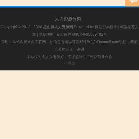
人力资源分类
Copyright © 2012 - 2026
星山源人力资源网
Powered by
网站分类目录
|
精选推荐文
章
|
网站地图
|
疑难解答
陕ICP备05009492号
声明：本站内容来自互联网，如信息有错误可发邮件到f_fb#foxmail.com说明，我们
会及时纠正，谢谢
本站仅为个人兴趣爱好，不接盈利性广告及商业合作
小男孩