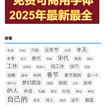
标签
冬天
元宵节
习俗
公司
专业
中国
宋代
唐代
冬季
寓意
员工
学校
岗位
工作
找工作
技巧
很多人
技能
应聘者
春节
攻略
春节期间
时间
是一个
新年
梦幻西游
游戏
疫情
有什么
汤圆
父母
的人
的是
红包
礼物
简历
考生
考试
自己的
都是
诗人
还不
英语
诗词