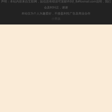
声明：本站内容来自互联网，如信息有错误可发邮件到f_fb#foxmail.com说明，我们
会及时纠正，谢谢
本站仅为个人兴趣爱好，不接盈利性广告及商业合作
小男孩