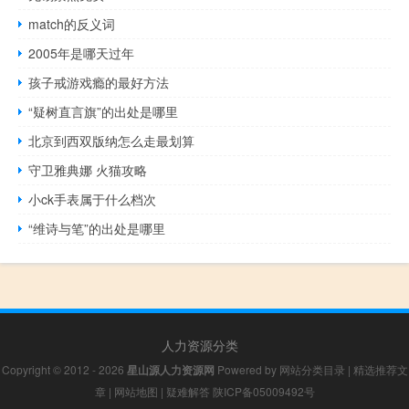
match的反义词
2005年是哪天过年
孩子戒游戏瘾的最好方法
“疑树直言旗”的出处是哪里
北京到西双版纳怎么走最划算
守卫雅典娜 火猫攻略
小ck手表属于什么档次
“维诗与笔”的出处是哪里
人力资源分类
Copyright © 2012 - 2026
星山源人力资源网
Powered by
网站分类目录
|
精选推荐文
章
|
网站地图
|
疑难解答
陕ICP备05009492号