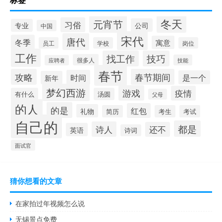
冬天
元宵节
习俗
公司
专业
中国
宋代
唐代
冬季
寓意
员工
学校
岗位
工作
找工作
技巧
很多人
技能
应聘者
春节
攻略
春节期间
时间
是一个
新年
梦幻西游
游戏
疫情
有什么
汤圆
父母
的人
的是
红包
礼物
简历
考生
考试
自己的
都是
诗人
还不
英语
诗词
面试官
猜你想看的文章
在家拍过年视频怎么说
无锡景点免费