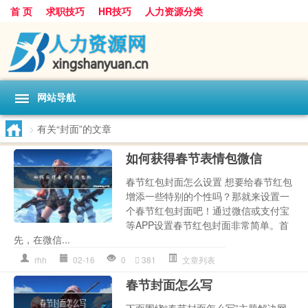
首 页
求职技巧
HR技巧
人力资源分类
网站导航
>
有关“封面”的文章
如何获得春节表情包微信
春节红包封面怎么设置 想要给春节红包
增添一些特别的个性吗？那就来设置一
个春节红包封面吧！通过微信或支付宝
等APP设置春节红包封面非常简单。首
先，在微信...
rhh
02-16
0
381
文章列表
春节封面怎么写
下面围绕“春节封面怎么写”主题解决网