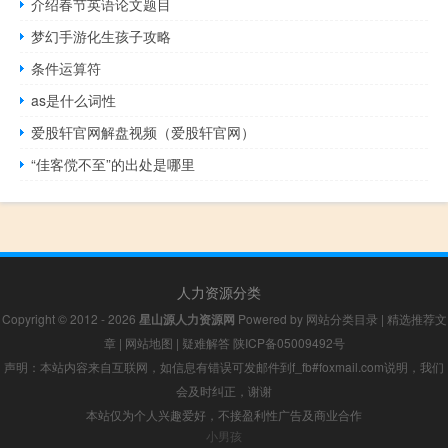
介绍春节英语论文题目
梦幻手游化生孩子攻略
条件运算符
as是什么词性
爱股轩官网解盘视频（爱股轩官网）
“佳客傥不至”的出处是哪里
人力资源分类
Copyright © 2012 - 2026
星山源人力资源网
Powered by
网站分类目录
|
精选推荐文
章
|
网站地图
|
疑难解答
陕ICP备05009492号
声明：本站内容来自互联网，如信息有错误可发邮件到f_fb#foxmail.com说明，我们
会及时纠正，谢谢
本站仅为个人兴趣爱好，不接盈利性广告及商业合作
小男孩