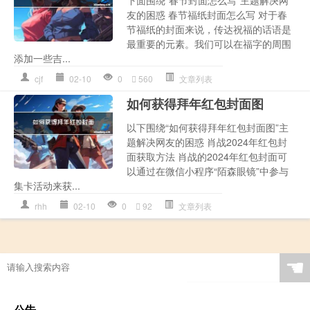
友的困惑 春节福纸封面怎么写 对于春
节福纸的封面来说，传达祝福的话语是
最重要的元素。我们可以在福字的周围
添加一些吉...
cjf
02-10
0
560
文章列表
如何获得拜年红包封面图
以下围绕“如何获得拜年红包封面图”主
题解决网友的困惑 肖战2024年红包封
面获取方法 肖战的2024年红包封面可
以通过在微信小程序“陌森眼镜”中参与
集卡活动来获...
rhh
02-10
0
92
文章列表
☚
公告