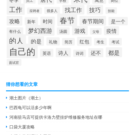
员工
学校
岗位
工作
找工作
技巧
很多人
技能
应聘者
春节
攻略
春节期间
时间
是一个
新年
梦幻西游
游戏
疫情
有什么
汤圆
父母
的人
的是
红包
礼物
简历
考生
考试
自己的
都是
诗人
还不
英语
诗词
面试官
猜你想看的文章
潮土图片（潮土）
巴西龟可以活多少年啊
河南驻马店可提供卡洛力壁挂炉维修服务地址在哪
口袋大厦攻略