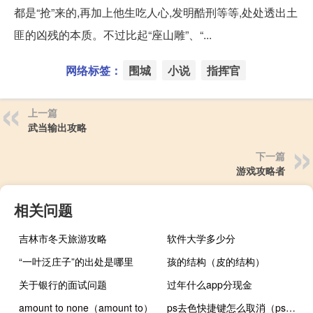
都是“抢”来的,再加上他生吃人心,发明酷刑等等,处处透出土
匪的凶残的本质。不过比起“座山雕”、“...
网络标签：
围城
小说
指挥官
上一篇
武当输出攻略
下一篇
游戏攻略者
相关问题
吉林市冬天旅游攻略
软件大学多少分
“一叶泛庄子”的出处是哪里
孩的结构（皮的结构）
关于银行的面试问题
过年什么app分现金
amount to none（amount to）
ps去色快捷键怎么取消（ps去色快捷键）