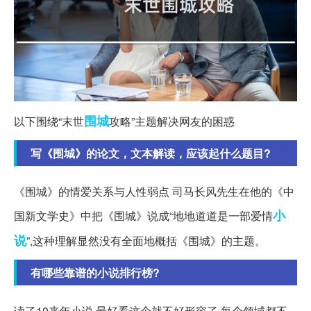
围城
以下围绕“末世
攻略”主题解决网友的困惑
写《围城》的论文，文本解读，应该起什么题目?
《围城》的情爱关系与人性弱点 司马长风先生在他的《中
小
国新文学史》中把《围城》说成“地地道道是一部爱情
说
”,这种理解显然没有全面地概括《围城》的主题。
有哪些靠谱的小说排行榜?
读了10来年小说,最好看这个就不好形容了,每个领域都不