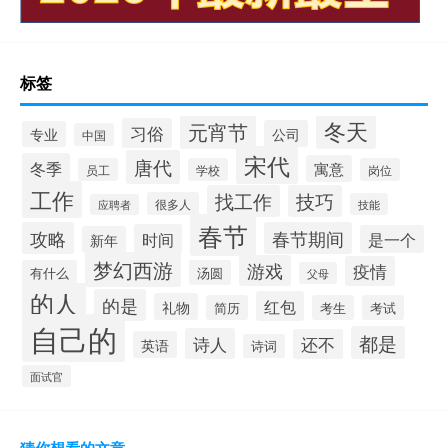
标签
冬天
元宵节
习俗
公司
专业
中国
宋代
唐代
冬季
寓意
员工
学校
岗位
工作
找工作
技巧
很多人
技能
应聘者
春节
攻略
春节期间
时间
是一个
新年
梦幻西游
游戏
疫情
有什么
汤圆
父母
的人
的是
红包
礼物
简历
考生
考试
自己的
都是
诗人
还不
英语
诗词
面试官