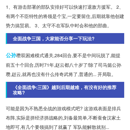
1、有游击部署的部队安排好可以快速打退敌方援军。 2、
有两个不臣特性的将领是个宝,一定要留住,后期就靠他创建
势力搞贸易。 3、太守不在军队中时会和他的部曲。
全面战争三国，大家能否分享一下玩法?
公孙
瓒双困难模式通关,284回合,要不是中间玩脱了,能提
前五十个回合,历时71年,赵云都八十岁了!除了司马懿公孙
瓒,赵云,就再也没有什么传奇武将了,普通的... 开局取。
《全面战争:三国》越到后期越难，有没有好的推荐
攻略?
可能是因为不熟悉全战的游戏模式吧? 这游戏表面是排兵
布阵,实际是拼经济拼战略的,刘备最简单,不断蚕食汉家土
地即可,有几个要领搞到了就赢了 军队能解散就别...