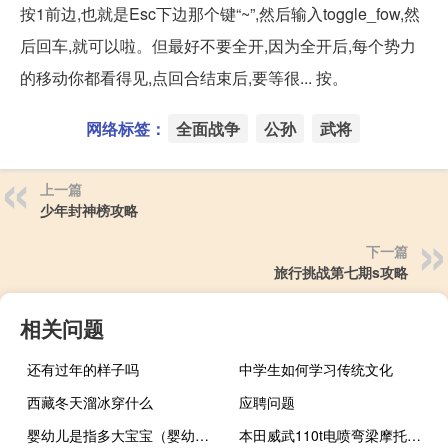
按1前边,也就是Esc下边那个键“~”,然后输入toggle_fow,然
后回车,就可以啦。但最好不要全开,因为全开后,每个势力
的移动你都看得见,点回合结束后,要等很... 按。
网络标签：
全面战争
公孙
武将
上一篇
少年封神榜攻略
下一篇
旅行挑战第七期s攻略
相关问题
还有过年的样子吗
中学生如何学习传统文化
西藏冬天溜冰穿什么
应聘问题
婴幼儿是指多大宝宝（婴幼儿是指多大的孩子）
本田威武110t电喷弯梁摩托车（电喷弯梁摩托车）