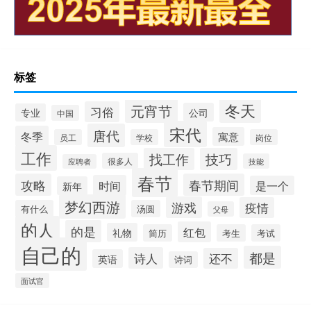
标签
冬天
元宵节
习俗
公司
专业
中国
宋代
唐代
冬季
寓意
员工
学校
岗位
工作
找工作
技巧
很多人
技能
应聘者
春节
攻略
春节期间
时间
是一个
新年
梦幻西游
游戏
疫情
有什么
汤圆
父母
的人
的是
红包
礼物
简历
考生
考试
自己的
都是
诗人
还不
英语
诗词
面试官