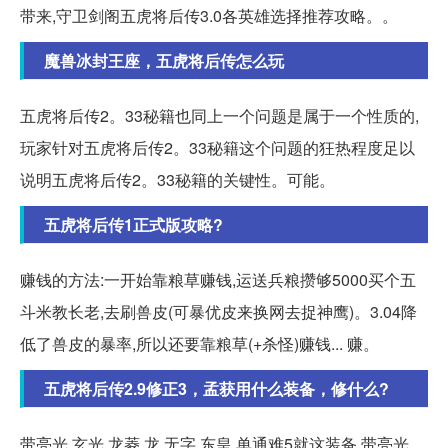
带来,守卫剑阁五虎将后传3.0各英雄选择推荐攻略。。
魔兽冰封王座，五虎将后传怎么玩
五虎将后传2。33秘籍也同上一个问题是属于一个性质的,
玩家针对五虎将后传2。33秘籍这个问题的狂热程度足以
说明五虎将后传2。33秘籍的关键性。可能。
五虎将后传1正式版攻略?
赚钱的方法:一开始靠粮草赚钱,运送兵粮攒够5000买个五
斗米教长老,去刷兽皮(可暴优皮来换网去捉神鹰)。3.04降
低了兽皮的暴率,所以还要靠粮草(+杀怪)赚钱... 赚。
五虎将后传2.9修正3，孟获用什么装备，修什么?
带亮光,玄光,龙菱,龙,无字,东皇,单通难5就这装备 带亮光,