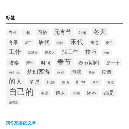
标签
冬天
元宵节
习俗
公司
专业
中国
宋代
唐代
冬季
寓意
员工
学校
岗位
工作
找工作
技巧
很多人
技能
应聘者
春节
攻略
春节期间
时间
是一个
新年
梦幻西游
游戏
疫情
有什么
汤圆
父母
的人
的是
红包
礼物
简历
考生
考试
自己的
都是
诗人
还不
英语
诗词
面试官
猜你想看的文章