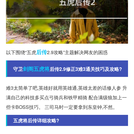
后传
以下围绕“五虎
2.9攻略”主题解决网友的困惑
剑阁
五虎将
守卫
后传2.9修正3难3通关技巧及攻略?
难3太简单了吧,英雄好就用英雄通,英雄太差的话修人参 升
满自己的科技多买点弓骑兵和铁甲精骑 配合满级狼加上一
些卡BOSS技巧。 三司马时一定要拿到东皇钟,不然。
五虎将后传详细攻略?