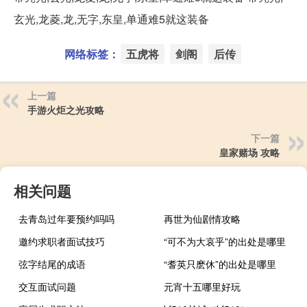
玄光,龙菱,龙,无字,东皇,单通难5就这装备
网络标签：
五虎将
剑阁
后传
上一篇
手游火炬之光攻略
下一篇
皇家赌场 攻略
相关问题
去青岛过年要预约吗吗
再世为仙剧情攻略
邀约求职者面试技巧
“可不为大哀乎”的出处是哪里
弦字结尾的成语
“耆英只麽休”的出处是哪里
交互面试问题
元宵十五哪里好玩